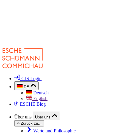
GIS Login
DE
Deutsch
English
ESCHE Blog
Über uns
Über uns
Zurück zu...
Werte und Philosophie