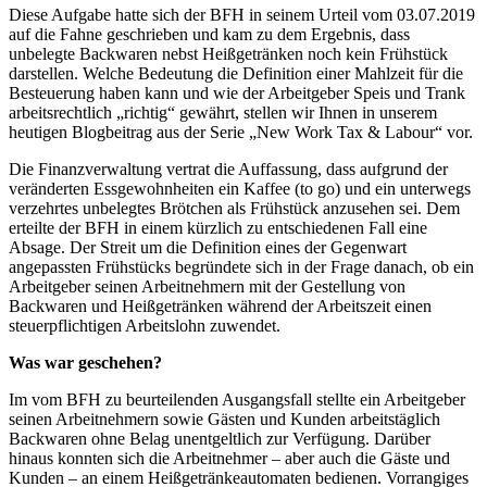
Diese Aufgabe hatte sich der BFH in seinem Urteil vom 03.07.2019
auf die Fahne geschrieben und kam zu dem Ergebnis, dass
unbelegte Backwaren nebst Heißgetränken noch kein Frühstück
darstellen. Welche Bedeutung die Definition einer Mahlzeit für die
Besteuerung haben kann und wie der Arbeitgeber Speis und Trank
arbeitsrechtlich „richtig“ gewährt, stellen wir Ihnen in unserem
heutigen Blogbeitrag aus der Serie „New Work Tax & Labour“ vor.
Die Finanzverwaltung vertrat die Auffassung, dass aufgrund der
veränderten Essgewohnheiten ein Kaffee (to go) und ein unterwegs
verzehrtes unbelegtes Brötchen als Frühstück anzusehen sei. Dem
erteilte der BFH in einem kürzlich zu entschiedenen Fall eine
Absage. Der Streit um die Definition eines der Gegenwart
angepassten Frühstücks begründete sich in der Frage danach, ob ein
Arbeitgeber seinen Arbeitnehmern mit der Gestellung von
Backwaren und Heißgetränken während der Arbeitszeit einen
steuerpflichtigen Arbeitslohn zuwendet.
Was war geschehen?
Im vom BFH zu beurteilenden Ausgangsfall stellte ein Arbeitgeber
seinen Arbeitnehmern sowie Gästen und Kunden arbeitstäglich
Backwaren ohne Belag unentgeltlich zur Verfügung. Darüber
hinaus konnten sich die Arbeitnehmer – aber auch die Gäste und
Kunden – an einem Heißgetränkeautomaten bedienen. Vorrangiges