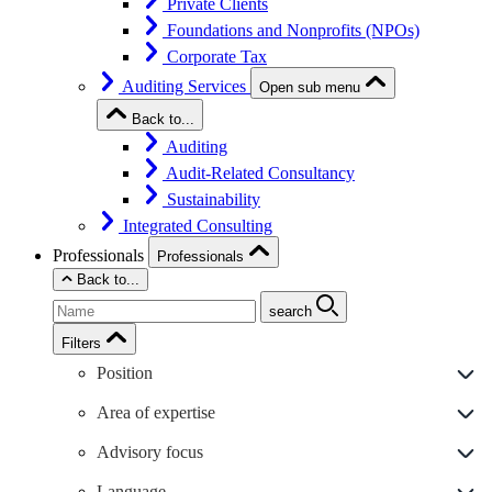
Private Clients
Foundations and Nonprofits (NPOs)
Corporate Tax
Auditing Services
Open sub menu
Back to...
Auditing
Audit-Related Consultancy
Sustainability
Integrated Consulting
Professionals
Professionals
Back to...
search
Filters
Position
Area of expertise
Advisory focus
Language