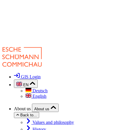
GIS Login
EN
Deutsch
English
About us
About us
Back to...
Values and philosophy
History