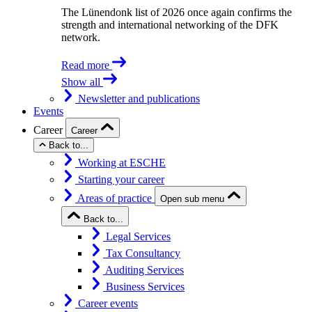
The Lünendonk list of 2026 once again confirms the
strength and international networking of the DFK
network.
Read more
Show all
Newsletter and publications
Events
Career
Career
Back to...
Working at ESCHE
Starting your career
Areas of practice
Open sub menu
Back to...
Legal Services
Tax Consultancy
Auditing Services
Business Services
Career events