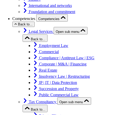
International and networks
Foundation and commitment
Competencies
Competencies
Back to...
Legal Services
Open sub menu
Back to...
Employment Law
Commercial
Compliance | Antitrust Law | ESG
Corporate | M&A | Financing
Real Estate
Insolvency Law | Restructuring
IP | IT | Data Protection
Succession and Property
Public Commercial Law
Tax Consultancy
Open sub menu
Back to...