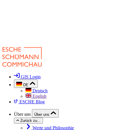
GIS Login
DE
Deutsch
English
ESCHE Blog
Über uns
Über uns
Zurück zu...
Werte und Philosophie