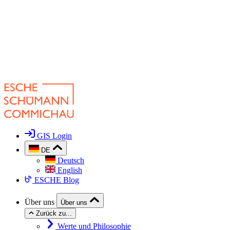
GIS Login
DE
Deutsch
English
ESCHE Blog
Über uns
Über uns
Zurück zu...
Werte und Philosophie