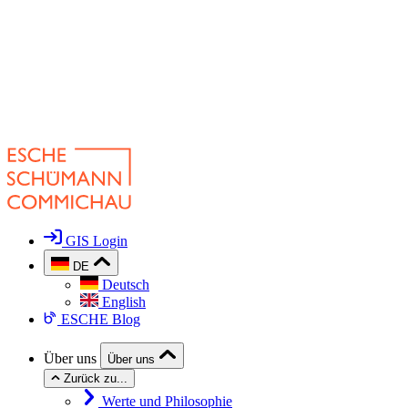
GIS Login
DE
Deutsch
English
ESCHE Blog
Über uns
Über uns
Zurück zu...
Werte und Philosophie