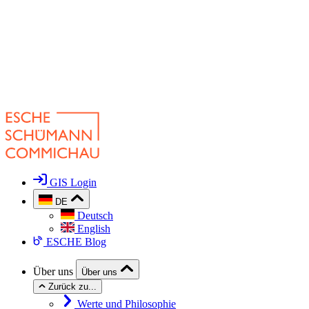
GIS Login
DE
Deutsch
English
ESCHE Blog
Über uns
Über uns
Zurück zu...
Werte und Philosophie