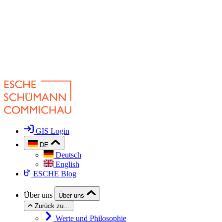
GIS Login
DE
Deutsch
English
ESCHE Blog
Über uns
Über uns
Zurück zu...
Werte und Philosophie