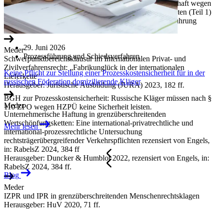
II-VO bei Haftung einer deutschen Konzernobergesellschaft wegen
der Verletzung rechtsträgerübergreifender Verkehrspflichten (Teil 1)
Herausgeber: Zeitschrift für nachhaltige Unternehmensführung
(ESG) 2024, 30 ff.
29. Juni 2026
Meder
Prozessführung und Schiedsverfahren
Schwerpunktbereichsklausur im Internationalen Privat- und
Zivilverfahrensrecht: „Fabrikunglück in der internationalen
Keine Pflicht zur Stellung einer Prozesskostensicherheit für in der
Lieferkette“
russischen Föderation domizilierende Kläger
Herausgeber: Juristische Ausbildung (JURA) 2023, 182 ff.
BGH zur Prozesskostensicherheit: Russische Kläger müssen nach §
Meder
110 ZPO wegen HZPÜ keine Sicherheit leisten.
Unternehmerische Haftung in grenzüberschreitenden
Wertschöpfungsketten: Eine international-privatrechtliche und
Mehr lesen
international-prozessrechtliche Untersuchung
rechtsträgerübergreifender Verkehrspflichten rezensiert von Engels,
in: RabelsZ 2024, 384 ff
Herausgeber: Duncker & Humblot 2022, rezensiert von Engels, in:
RabelsZ 2024, 384 ff.
Blog
Meder
IZPR und IPR in grenzüberschreitenden Menschenrechtsklagen
Herausgeber: HuV 2020, 71 ff.