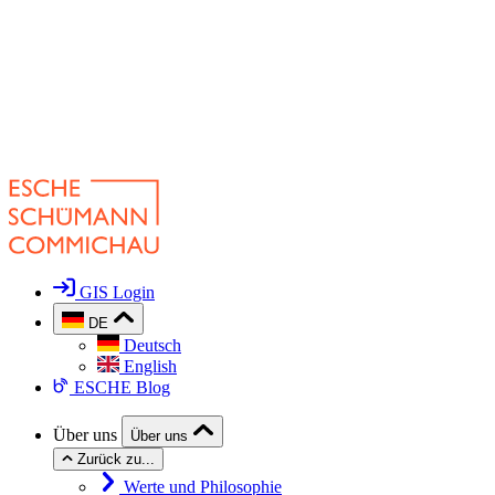
GIS Login
DE
Deutsch
English
ESCHE Blog
Über uns
Über uns
Zurück zu...
Werte und Philosophie