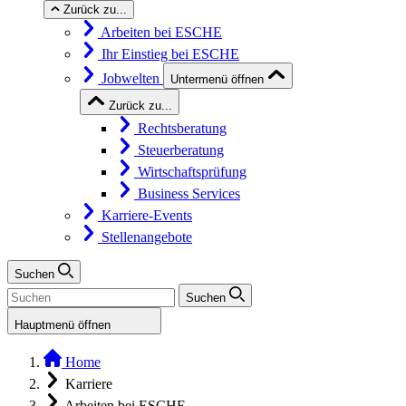
Zurück zu...
Arbeiten bei ESCHE
Ihr Einstieg bei ESCHE
Jobwelten
Untermenü öffnen
Zurück zu...
Rechtsberatung
Steuerberatung
Wirtschaftsprüfung
Business Services
Karriere-Events
Stellenangebote
Suchen
Suchen
Hauptmenü öffnen
Home
Karriere
Arbeiten bei ESCHE