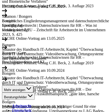
und Biometrische Verfahren"
Herausgeber: Kramer, Verlag C.H. Beck, 3. Auflage 2023
ESCHE Online-Vortrag am 27.05.2025
Salamon / Bongers
Bongers
Betriebliches Eingliederungsmanagement und datenschutzrechtliche
Spotlight Arbeitsrecht | Datenschutzwissen für HR – Was ist
Einwilligung
wirklich wichtig?
Herausgeber: ZAU – Zeitschrift für Arbeitsrecht im Unternehmen
2023, S. 425
ESCHE Online-Vortrag am 13.05.2025
Bongers
Mitautor des Handbuch IT-Arbeitsrecht, Kapitel "Überwachung
Bongers / Gatz
durch IT und Datenschutz: Videoüberwachung, Ortungssysteme
Spotlight Arbeitsrecht | Datenschutzwissen für HR –
und Biometrische Verfahren"
Beschäftigtendaten und KI
Herausgeber: Kramer, Verlag C.H. Beck, 2. Auflage 2019
ESCHE Online-Vortrag am 10.09.2024
Bongers
Mitautor des Handbuch IT-Arbeitsrecht, Kapitel "Überwachung
durch IT und Datenschutz: Videoüberwachung, Ortungssysteme
Bongers / Marek
und Biometrische Verfahren"
Spotlight Arbeitsrecht | Datenschutzwissen für HR – Der
Mehr anzeigen
Herausgeber: Kramer, Verlag C.H. Beck, 2017
datenschutzrechtliche Auskunftsanspruch: „gute Idee, harsche
Beratungsfelder
Folgen"
Bongers
Arbeitsrecht
Weitergabe von Patientendaten als wichtiger Grund für eine
ESCHE Online-Vortrag am 20.06.2024
Datenschutz
außerordentliche Kündigung, Urteilsanmerkung zu LAG Baden-