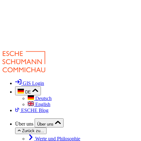
GIS Login
DE
Deutsch
English
ESCHE Blog
Über uns
Über uns
Zurück zu...
Werte und Philosophie