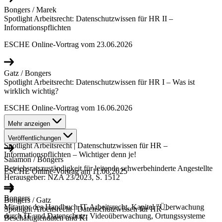
Bongers / Marek
Spotlight Arbeitsrecht: Datenschutzwissen für HR II –
Informationspflichten
ESCHE Online-Vortrag vom 23.06.2026
Gatz / Bongers
Spotlight Arbeitsrecht: Datenschutzwissen für HR I – Was ist
wirklich wichtig?
ESCHE Online-Vortrag vom 16.06.2026
Mehr anzeigen
Bongers
Veröffentlichungen
Spotlight Arbeitsrecht | Datenschutzwissen für HR –
Informationspflichten – Wichtiger denn je!
Salamon / Bongers
Betriebsratszuständigkeit für leitende schwerbehinderte Angestellte
ESCHE Online-Vortrag am 11.06.2025
Herausgeber: NZA 23/2023, S. 1512
Bongers
Bongers / Gatz
Mitautor des Handbuch IT-Arbeitsrecht, Kapitel "Überwachung
Spotlight Arbeitsrecht | Datenschutzwissen für HR –
durch IT und Datenschutz: Videoüberwachung, Ortungssysteme
Beschäftigtendaten und KI