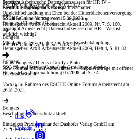
Bongers
Spotlight Arbeitsrecht: Datenschutzwissen für HR IV –
ESCHE Online-Vortrag am 30.03.2022
BVerfG: Eingetragene Lebenspartnerschaften –
Beschäftigtendaten im Konzern
Ungleichbehandlung mit Ehen bei der Hinterbliebenenversorgung
ESCHE Online-Vortrag vom 15.09.2026
im öffentlichen Dienst ist verfassungswidrig
Bongers / Chwalisz / Gatz
Herausgeber: ArbR Arbeitsrecht Aktuell 2009, Nr. 7, S. 160.
Spotlight Arbeitsrecht | Datenschutzwissen für HR – Was ist
wirklich wichtig?
Bongers
Mitarbeiterdatenscreening zur Terrorismusbekämpfung
ESCHE Online-Vortrag am 16.03.2022
Herausgeber: ArbR Arbeitsrecht Aktuell 2009, Heft 4, S. 81-82.
Bongers
Gatz / Bongers / Dierks / Groffy / Pinto
SSC (Shared Service Center) als Gestaltungsaufgabe
New Normal trifft auf Altbewährtes – 4 Impulsvorträge mit offener
Herausgeber: Personalführung 05/2008, ab S. 72.
Diskussionsrunde
Vortrag im Rahmen des ESCHE Online-Forums Arbeitsrecht am
26.05.2021
Bongers
Beschäftigtendatenschutz aktuell
Blog
Eintägiges Praxisseminar der Dashöfer Verlag GmbH am
Linkedin
27.10.2020 in Leipzig
Instagram