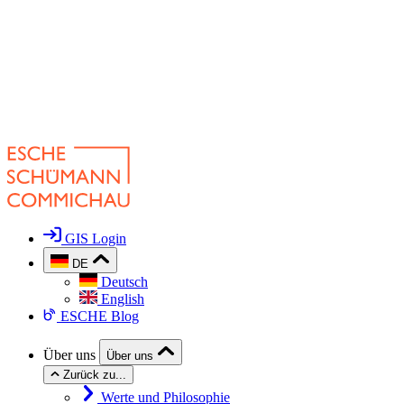
GIS Login
DE
Deutsch
English
ESCHE Blog
Über uns
Über uns
Zurück zu...
Werte und Philosophie