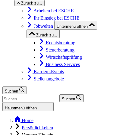
Zurück zu...
Arbeiten bei ESCHE
Ihr Einstieg bei ESCHE
Jobwelten
Untermenü öffnen
Zurück zu...
Rechtsberatung
Steuerberatung
Wirtschaftsprüfung
Business Services
Karriere-Events
Stellenangebote
Suchen
Suchen
Hauptmenü öffnen
Home
Persönlichkeiten
Vanessa Kirstein