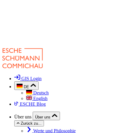
GIS Login
DE
Deutsch
English
ESCHE Blog
Über uns
Über uns
Zurück zu...
Werte und Philosophie