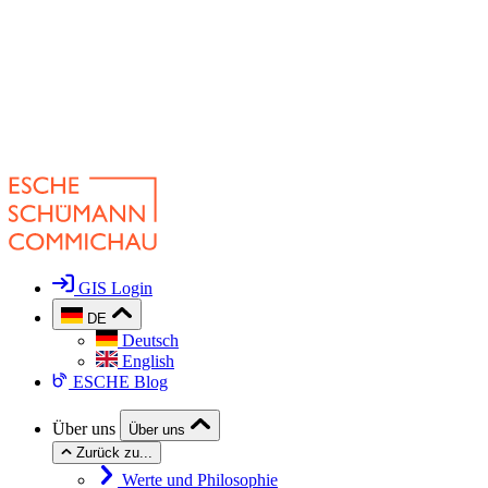
GIS Login
DE
Deutsch
English
ESCHE Blog
Über uns
Über uns
Zurück zu...
Werte und Philosophie