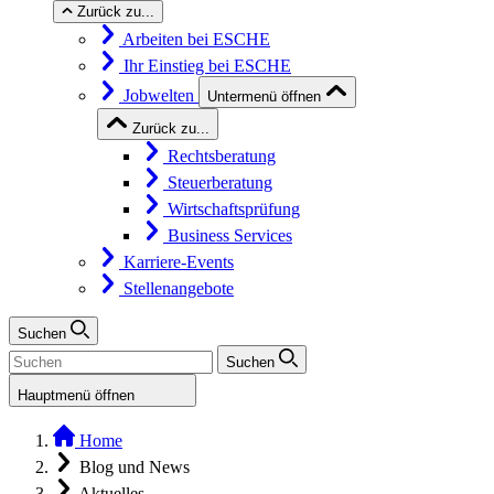
Zurück zu...
Arbeiten bei ESCHE
Ihr Einstieg bei ESCHE
Jobwelten
Untermenü öffnen
Zurück zu...
Rechtsberatung
Steuerberatung
Wirtschaftsprüfung
Business Services
Karriere-Events
Stellenangebote
Suchen
Suchen
Hauptmenü öffnen
Home
Blog und News
Aktuelles