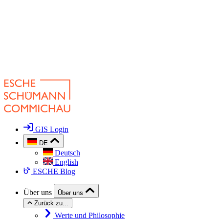
GIS Login
DE
Deutsch
English
ESCHE Blog
Über uns
Über uns
Zurück zu...
Werte und Philosophie