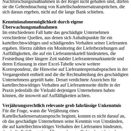
Nachforschungsmaßnahmen in der Regel nicht gehalten sind, dürfen
sie die Geltendmachung von Kartellschadensersatzansprüchen, die
sich daraus ergeben, nicht auf die lange Bank schieben.
Kenntnisnahmemöglichkeit durch eigene
Überwachungsmaßnahmen
Im entschiedenen Fall hatte das geschädigte Unternehmen
verschiedene Quellen, aus denen sich Anhaltspunkte für ein
kartellrechtswidriges und schädigendes Verhalten seiner Lieferanten
ergaben. Hierzu zählten ein Monitoring der Lieferbeziehungen auf
Auffälligkeiten, die auf ein Lieferantenkartell hindeuteten, die
Feststellung über längere Zeit stabiler Lieferantenmarktanteile und
deren Erfassung in einer Excel-Tabelle sowie weitere
Korrespondenz, die Hinweise auf Lieferantenpreisabsprachen in der
Vergangenheit enthielt und die die Rechtsabteilung des geschädigten
Unternehmens geprüft hatte. Derart verdichtete Anzeichen für
kartellrechtswidriges Verhalten auf Lieferantenseite dürfte in der
Praxis jedenfalls die Vielzahl derjenigen Unternehmen haben
können, die insoweit auf Auffälligkeiten achten.
Verjährungsrechtlich relevante grob fahrlässige Unkenntnis
Für die Frage, wann die Verjährung eines
Kartellschadensersatzanspruchs beginnt, kommt es nicht darauf an,
ob das geschädigte Unternehmen seine Kenntnis von Umständen,
die auf kartellrechtswidriges Verhalten der Lieferanten hindeuten,