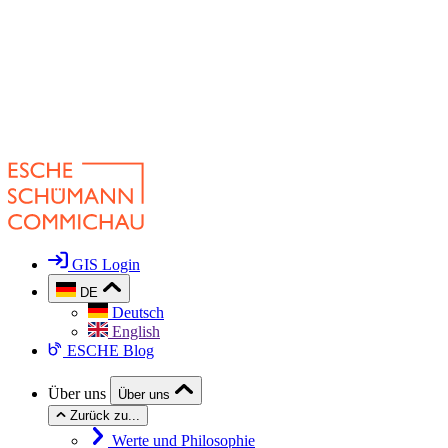
GIS Login
DE
Deutsch
English
ESCHE Blog
Über uns
Über uns
Zurück zu...
Werte und Philosophie