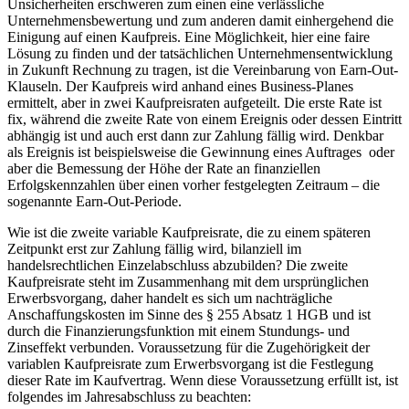
Unsicherheiten erschweren zum einen eine verlässliche
Unternehmensbewertung und zum anderen damit einhergehend die
Einigung auf einen Kaufpreis. Eine Möglichkeit, hier eine faire
Lösung zu finden und der tatsächlichen Unternehmensentwicklung
in Zukunft Rechnung zu tragen, ist die Vereinbarung von Earn-Out-
Klauseln. Der Kaufpreis wird anhand eines Business-Planes
ermittelt, aber in zwei Kaufpreisraten aufgeteilt. Die erste Rate ist
fix, während die zweite Rate von einem Ereignis oder dessen Eintritt
abhängig ist und auch erst dann zur Zahlung fällig wird. Denkbar
als Ereignis ist beispielsweise die Gewinnung eines Auftrages oder
aber die Bemessung der Höhe der Rate an finanziellen
Erfolgskennzahlen über einen vorher festgelegten Zeitraum – die
sogenannte Earn-Out-Periode.
Wie ist die zweite variable Kaufpreisrate, die zu einem späteren
Zeitpunkt erst zur Zahlung fällig wird, bilanziell im
handelsrechtlichen Einzelabschluss abzubilden? Die zweite
Kaufpreisrate steht im Zusammenhang mit dem ursprünglichen
Erwerbsvorgang, daher handelt es sich um nachträgliche
Anschaffungskosten im Sinne des § 255 Absatz 1 HGB und ist
durch die Finanzierungsfunktion mit einem Stundungs- und
Zinseffekt verbunden. Voraussetzung für die Zugehörigkeit der
variablen Kaufpreisrate zum Erwerbsvorgang ist die Festlegung
dieser Rate im Kaufvertrag. Wenn diese Voraussetzung erfüllt ist, ist
folgendes im Jahresabschluss zu beachten: