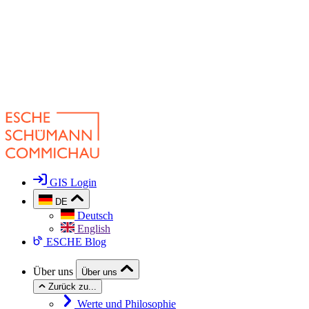
GIS Login
DE
Deutsch
English
ESCHE Blog
Über uns
Über uns
Zurück zu...
Werte und Philosophie