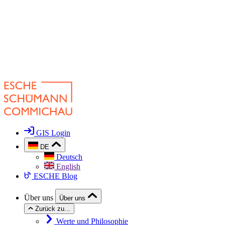
GIS Login
DE
Deutsch
English
ESCHE Blog
Über uns
Über uns
Zurück zu...
Werte und Philosophie