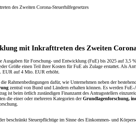
treten des Zweiten Corona-Steuerhilfegesetzes
lung mit Inkrafttreten des Zweiten Corona
die Ausgaben für Forschung- und Entwicklung (FuE) bis 2025 auf 3,5 
er Größe einen Teil ihrer Kosten für FuE als Zulage erstattet. Als An
. EUR auf 4 Mio. EUR erhöht.
et die Rahmenbedingungen dafür, wie Unternehmen neben der bestehend
rung
zentral von Bund und Ländern erhalten können. Es werden FuE-A
ntrag ist beim örtlich zuständigen Finanzamt des Antragsstellers einzur
ten die einer oder mehreren Kategorien der
Grundlagenforschung, ind
orschung.
der beschränkt Steuerpflichtige im Sinne des Einkommen- und Körpersc