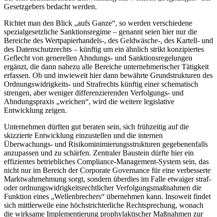
Gesetzgebers bedacht werden.
Richtet man den Blick „aufs Ganze“, so werden verschiedene
spezialgesetzliche Sanktionsregime – genannt seien hier nur die
Bereiche des Wertpapierhandels-, des Geldwäsche-, des Kartell- und
des Datenschutzrechts – künftig um ein ähnlich strikt konzipiertes
Geflecht von generellen Ahndungs- und Sanktionsregelungen
ergänzt, die dann nahezu alle Bereiche unternehmerischer Tätigkeit
erfassen. Ob und inwieweit hier dann bewährte Grundstrukturen des
Ordnungswidrigkeits- und Strafrechts künftig einer schematisch
strengen, aber weniger differenzierenden Verfolgungs- und
Ahndungspraxis „weichen“, wird die weitere legislative
Entwicklung zeigen.
Unternehmen dürften gut beraten sein, sich frühzeitig auf die
skizzierte Entwicklung einzustellen und die internen
Überwachungs- und Risikominimierungsstrukturen gegebenenfalls
anzupassen und zu schärfen. Zentraler Baustein dürfte hier ein
effizientes betriebliches Compliance-Management-System sein, das
nicht nur im Bereich der Corporate Governance für eine verbesserte
Marktwahrnehmung sorgt, sondern überdies im Falle etwaiger straf-
oder ordnungswidrigkeitsrechtlicher Verfolgungsmaßnahmen die
Funktion eines „Wellenbrechers“ übernehmen kann. Insoweit findet
sich mittlerweile eine höchstrichterliche Rechtsprechung, wonach
die wirksame Implementierung prophylaktischer Maßnahmen zur