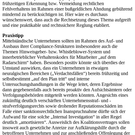
frühzeitigen Erkennung bzw. Vermeidung rechtlichen
Fehlverhaltens im Rahmen einer bußgeldlichen Ahndung gebührend
mindernd zu berücksichtigen ist. Hier wäre es durchaus
wünschenswert, dass auch die Rechtsetzung dieses Thema aufgreift
und eine praktikable und rechtssichere Reglung etabliert.
Praxistipp
Mittelständische Unternehmen sollten im Rahmen des Auf- und
Ausbaus ihrer Compliance-Strukturen insbesondere auch die
Themen Hinweisgeber- bzw. Whistleblower-System und
innerbetrieblicher Verhaltenskodex für Mitarbeiter „auf dem
Radarschirm“ haben. Besonders positiv könnte sich überdies der
Umstand auswirken, dass ein Unternehmen in etwaigen
neuralgischen Bereichen („Verdachtsfällen“) bereits frühzeitig und
selbstbestimmt „auf den Plan tritt“ und interne
Untersuchungshandlungen in die Wege leitet, deren Ergebnisse
dann gegebenenfalls auch bereits proaktiv den Aufsichtsämtern oder
Verfolgungsbehörden mitgeteilt werden könnten. Angesichts eines
zukünftig deutlich verschärften Unternehmensstraf- und -
strafverfolgungsrechts sowie drohender Reputationsschäden im
Falle einer sanktionsrechtlichen Inanspruchnahme dürfte sich der
Aufwand für eine solche „Internal Investigation“ in aller Regel
deutlich „amortisieren“. Ausweislich des Koalitionsvertrages sollen
insoweit auch gesetzliche Anreize zur Aufklärungshilfe durch die
betroffenen Unternehmen und zur anschließenden Offenlegung der