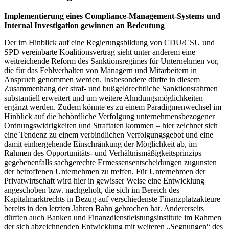
Implementierung eines Compliance-Management-Systems und
Internal Investigation gewinnen an Bedeutung
Der im Hinblick auf eine Regierungsbildung von CDU/CSU und
SPD vereinbarte Koalitionsvertrag sieht unter anderem eine
weitreichende Reform des Sanktionsregimes für Unternehmen vor,
die für das Fehlverhalten von Managern und Mitarbeitern in
Anspruch genommen werden. Insbesondere dürfte in diesem
Zusammenhang der straf- und bußgeldrechtliche Sanktionsrahmen
substantiell erweitert und um weitere Ahndungsmöglichkeiten
ergänzt werden. Zudem könnte es zu einem Paradigmenwechsel im
Hinblick auf die behördliche Verfolgung unternehmensbezogener
Ordnungswidrigkeiten und Straftaten kommen – hier zeichnet sich
eine Tendenz zu einem verbindlichen Verfolgungsgebot und eine
damit einhergehende Einschränkung der Möglichkeit ab, im
Rahmen des Opportunitäts- und Verhältnismäßigkeitsprinzips
gegebenenfalls sachgerechte Ermessensentscheidungen zugunsten
der betroffenen Unternehmen zu treffen. Für Unternehmen der
Privatwirtschaft wird hier in gewisser Weise eine Entwicklung
angeschoben bzw. nachgeholt, die sich im Bereich des
Kapitalmarktrechts in Bezug auf verschiedenste Finanzplatzakteure
bereits in den letzten Jahren Bahn gebrochen hat. Andererseits
dürften auch Banken und Finanzdienstleistungsinstitute im Rahmen
der sich abzeichnenden Entwicklung mit weiteren „Segnungen“ des