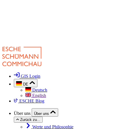
GIS Login
DE
Deutsch
English
ESCHE Blog
Über uns
Über uns
Zurück zu...
Werte und Philosophie