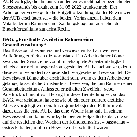
AUB vorlegte, die ihn aus Gründen eines nicht näher bezeichneten
Stresszustands bis exakt zum 31.05.2022 krankschrieb. Der
Arbeitgeber verweigerte die Entgeltfortzahlung, da der Beweiswert
der AUB erschüttert sei – die beiden Vorinstanzen haben dem
Mitarbeiter im Rahmen einer Zahlungsklage auf ausstehende
Entgeltfortzahlung zunächst Recht.
BAG: „Ernsthafte Zweifel im Rahmen einer
Gesamtbetrachtung“
Das BAG sah dies anders und verwies den Fall zur weiteren
Aufklärung zurück an die Vorinstanz. Ein Arbeitnehmer könne
zwar, so der Senat, eine von ihm behauptete Arbeitsunfähigkeit
mittels einer ordnungsgemäß ausgestellten AUB nachweisen, denn
diese sei unverändert das gesetzlich vorgesehene Beweismittel. Der
Beweiswert könne aber erschüttert sein, wenn es dem Arbeitgeber
gelänge, tatsächliche Umstände zu beweisen, die „im Rahmen einer
Gesamtbetrachtung Anlass zu ernsthaften Zweifeln“ gebe.
Ausdrücklich nicht von Belang für diese Beurteilung sei, so das
BAG, wer gekündigt habe sowie ob ein oder mehrere ärztliche
Atteste vorgelegt würden. Im zugrundeliegenden Fall führte das
dazu, dass die erste AUB, das eine Woche lang galt, in seinem
Beweiswert anerkannt wurde, die beiden Folgeatteste aber, die sich
auf die restlichen drei Wochen der Kündigungsfrist – passgenau –
erstreckt hatten, in ihrem Beweiswert erschüttert waren.