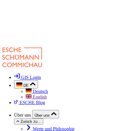
GIS Login
DE
Deutsch
English
ESCHE Blog
Über uns
Über uns
Zurück zu...
Werte und Philosophie