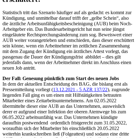
Statistisch tritt das Szenario häufiger auf als gedacht: es kommt zur
Kündigung, und unmittelbar darauf trifft der „gelbe Schein“, also
die ärztliche Arbeitsunfähigkeitsbescheinigung (AUB) beim Noch-
Arbeitgeber ein. Das Bundesarbeitsgericht hat nun seine jüngst
eingeläutete Rechtsprechungsänderung zum sog. Beweiswert einer
AUB weiter vorangetrieben und entschieden, dass dieser erschüttert
sein könne, wenn ein Arbeitnehmer im zeitlichen Zusammenhang
mit dem Zugang der Kündigung ein ärztliches Attest vorlegt, das
passgenau die Dauer der Kündigungsfrist abbildet – dies gilt
jedenfalls dann, wenn der Arbeitnehmer direkt im Anschluss einen
neuen Job antritt.
Der Fall: Genesung pünktlich zum Start des neuen Jobs
In dem der aktuellen Entscheidung des BAG, die bislang erst als
Pressemitteilung vorliegt (
13.12.2021 - 5 AZR 137/22
), zugrunde
liegenden Fall ging es um einen mit Hilfstätigkeiten betrauten
Mitarbeiter eines Zeitarbeitsunternehmens. Am 02.05.2022
übermittelte dieser eine AUB an das Unternehmen, ausweislich
derer er aufgrund einer Infektion der oberen Atemwege bis zum
06.05.2022 arbeitsunfähig war. Das Unternehmen kündigte
daraufhin postwendend ordentlich fristgerecht zum 31.05.2022,
woraufhin sich der Mitarbeiter bis einschließlich 20.05.2022
weiterhin krankschreiben ließ (Folgeattest) und sodann eine dritte