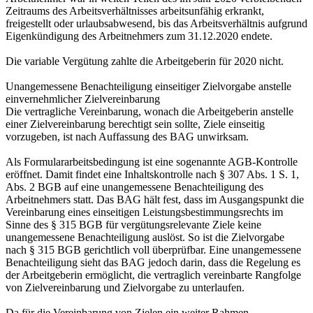
Zeitraums des Arbeitsverhältnisses arbeitsunfähig erkrankt,
freigestellt oder urlaubsabwesend, bis das Arbeitsverhältnis aufgrund
Eigenkündigung des Arbeitnehmers zum 31.12.2020 endete.
Die variable Vergütung zahlte die Arbeitgeberin für 2020 nicht.
Unangemessene Benachteiligung einseitiger Zielvorgabe anstelle
einvernehmlicher Zielvereinbarung
Die vertragliche Vereinbarung, wonach die Arbeitgeberin anstelle
einer Zielvereinbarung berechtigt sein sollte, Ziele einseitig
vorzugeben, ist nach Auffassung des BAG unwirksam.
Als Formulararbeitsbedingung ist eine sogenannte AGB-Kontrolle
eröffnet. Damit findet eine Inhaltskontrolle nach § 307 Abs. 1 S. 1,
Abs. 2 BGB auf eine unangemessene Benachteiligung des
Arbeitnehmers statt. Das BAG hält fest, dass im Ausgangspunkt die
Vereinbarung eines einseitigen Leistungsbestimmungsrechts im
Sinne des § 315 BGB für vergütungsrelevante Ziele keine
unangemessene Benachteiligung auslöst. So ist die Zielvorgabe
nach § 315 BGB gerichtlich voll überprüfbar. Eine unangemessene
Benachteiligung sieht das BAG jedoch darin, dass die Regelung es
der Arbeitgeberin ermöglicht, die vertraglich vereinbarte Rangfolge
von Zielvereinbarung und Zielvorgabe zu unterlaufen.
Da für die Vereinbarung von Zielen ein weiter Rahmen