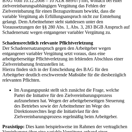
BAG vom 10.12.2008 – 10 AZR 889/07) fort, wonach bei einer
zielvereinbarungsabhängigen Vergütung das Fehlen der
Zielvereinbarung für einen Bezugszeitraum bewirkt, dass die
variable Vergütung als Erfüllungsanspruch nicht zur Entstehung
gelangt. Dem Arbeitnehmer steht stattdessen unter den
Voraussetzungen der §§ 280 Abs. 1, Abs. 3, 283 BGB Anspruch auf
Schadenersatz wegen entgangener variabler Vergütung zu.
Schadensrechtlich relevante Pflichtverletzung
Der Schadenersatzanspruch gegen den Arbeitgeber wegen
entgangener variabler Vergütung setzt voraus, dass eine
arbeitgeberseitige Pflichtverletzung im fehlenden Abschluss einer
Zielvereinbarung festzustellen ist.
Hierzu finden sich in der Entscheidung des BAG für den
Arbeitgeber deutlich erschwerende Maßstäbe für die diesbezüglich
relevanten Pflichten.
Im Ausgangspunkt stellt sich zunächst die Frage, welche
Partei die Initiative für den Zielvereinbarungsprozess
aufzunehmen hat. Wegen der arbeitgeberseitigen Steuerung
des Betriebes sowie der Arbeitnehmer im Wege des
Direktionsrechtes liegt die Initiativlast für den
Zielvereinbarungsprozess regelmäßig beim Arbeitgeber.
Praxistipp:
Dies kann beispielsweise im Rahmen der vertraglichen
Vereinbarung über eine variable Vergütung anhand einer