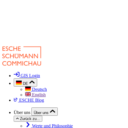
GIS Login
DE
Deutsch
English
ESCHE Blog
Über uns
Über uns
Zurück zu...
Werte und Philosophie