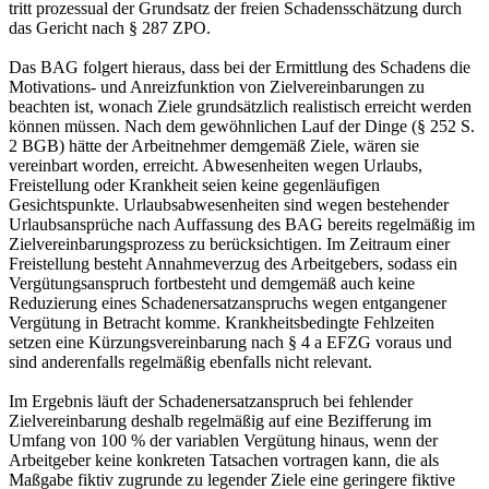
tritt prozessual der Grundsatz der freien Schadensschätzung durch
das Gericht nach § 287 ZPO.
Das BAG folgert hieraus, dass bei der Ermittlung des Schadens die
Motivations- und Anreizfunktion von Zielvereinbarungen zu
beachten ist, wonach Ziele grundsätzlich realistisch erreicht werden
können müssen. Nach dem gewöhnlichen Lauf der Dinge (§ 252 S.
2 BGB) hätte der Arbeitnehmer demgemäß Ziele, wären sie
vereinbart worden, erreicht. Abwesenheiten wegen Urlaubs,
Freistellung oder Krankheit seien keine gegenläufigen
Gesichtspunkte. Urlaubsabwesenheiten sind wegen bestehender
Urlaubsansprüche nach Auffassung des BAG bereits regelmäßig im
Zielvereinbarungsprozess zu berücksichtigen. Im Zeitraum einer
Freistellung besteht Annahmeverzug des Arbeitgebers, sodass ein
Vergütungsanspruch fortbesteht und demgemäß auch keine
Reduzierung eines Schadenersatzanspruchs wegen entgangener
Vergütung in Betracht komme. Krankheitsbedingte Fehlzeiten
setzen eine Kürzungsvereinbarung nach § 4 a EFZG voraus und
sind anderenfalls regelmäßig ebenfalls nicht relevant.
Im Ergebnis läuft der Schadenersatzanspruch bei fehlender
Zielvereinbarung deshalb regelmäßig auf eine Bezifferung im
Umfang von 100 % der variablen Vergütung hinaus, wenn der
Arbeitgeber keine konkreten Tatsachen vortragen kann, die als
Maßgabe fiktiv zugrunde zu legender Ziele eine geringere fiktive