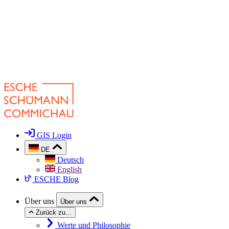
GIS Login
DE
Deutsch
English
ESCHE Blog
Über uns
Über uns
Zurück zu...
Werte und Philosophie