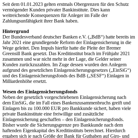
Seit dem 01.01.2023 gelten erstmals Obergrenzen für den Schutz
vermögender Kunden privater Bankinstitute. Dies kann
weitreichende Konsequenzen für Anleger im Falle der
Zahlungsunfähigkeit ihrer Bank haben.
Hintergrund
Der Bundesverband deutscher Banken e.V. („BdB“) hatte bereits im
Jahr 2021 eine grundlegende Reform der Einlagensicherung in die
Wege geleitet. Den Impuls hierfür hatte die Pleite der Bremer
Greensill Bank gesetzt. Das Kreditinstitut brach im Frühjahr 2021
zusammen und war nicht mehr in der Lage, die Gelder seiner
Kunden zurückzuzahlen. Im Zuge dessen wurden den Anlegern
aufgrund des gesetzlichen Einlagensicherungsgesetzes („EinSiG“)
und des Einlagensicherungsfonds des BdB („SESF“) Einlagen in
Milliardenhöhe ersetzt.
Wesen des Einlagensicherungsfonds
Neben der gesetzlich vorgeschriebenen Einlagensicherung nach
dem EinSiG, die im Fall eines Bankenzusammenbruchs greift und
Einlagen bis zu 100.000 EUR pro Bankkunde sichert, haben viele
private Bankinstitute eine freiwillige und zusätzliche
Einlagensicherung geschaffen – den Einlagensicherungsfonds.
Bisher wurde die Sicherungsgrenze pro Bankkunde nach dem
haftenden Eigenkapital des Kreditinstituts berechnet. Hierdurch
ergaben sich je nach Größe der Bank für Guthaben auf Giro- und