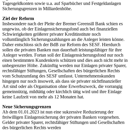
Tagesgeldkonten sowie u.a. auf Sparbücher und Festgeldanlagen
Sicherungsgrenzen in Milliardenhöhe.
Ziel der Reform
Insbesondere nach der Pleite der Bremer Greensill Bank schien es
ungewiss, ob der Einlagensicherungsfond auch bei finanziellen
Schwierigkeiten größerer privater Kreditinstitute noch
vollumfänglich Sicherungszahlungen an die Anleger leisten könne.
Daher entschloss sich der BdB zur Reform des SESF. Hierdurch
sollen die privaten Banken nun dauerhaft leistungsfähiger für ihre
Anleger werden. Fortan soll der Einlagensicherungsfond nur noch
einen bestimmten Kundenkreis schützen und dies auch nicht mehr in
unbegrenzter Höhe. Zukünftig werden nur Einlagen privater Sparer,
rechtsfähiger Stiftungen, Gesellschaften des bürgerlichen Rechts
vom Schutzumfang des SESF umfasst. Unternehmenskunden
hingegen nur noch insoweit, als dass sie privater nichtfinanzieller
Art sind oder als Organisation ohne Erwerbszweck, die vorrangig
gemeinnützig, mildtätig oder kirchlich tätig wird und ihre Einlage
keine Laufzeit von mehr als 12 Monaten hat.
Neue Sicherungsgrenzen
Ab dem 01.01.2023 ist nun eine sukzessive Reduzierung der
freiwilligen Einlagensicherung der privaten Banken vorgesehen.
Gelder privater Sparer, rechtsfähiger Stiftungen und Gesellschaften
des bürgerlichen Rechts werden