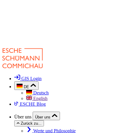
GIS Login
DE
Deutsch
English
ESCHE Blog
Über uns
Über uns
Zurück zu...
Werte und Philosophie