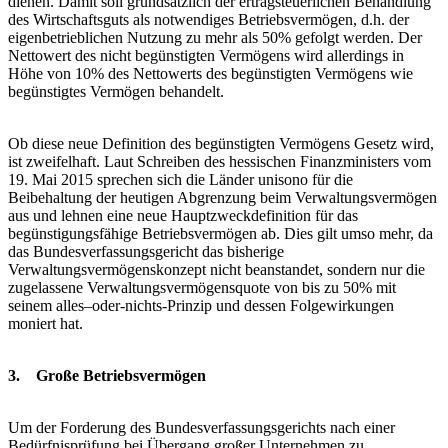
dienen. Damit soll grundsätzlich der ertragsteuerlichen Behandlung
des Wirtschaftsguts als notwendiges Betriebsvermögen, d.h. der
eigenbetrieblichen Nutzung zu mehr als 50% gefolgt werden. Der
Nettowert des nicht begünstigten Vermögens wird allerdings in
Höhe von 10% des Nettowerts des begünstigten Vermögens wie
begünstigtes Vermögen behandelt.
Ob diese neue Definition des begünstigten Vermögens Gesetz wird,
ist zweifelhaft. Laut Schreiben des hessischen Finanzministers vom
19. Mai 2015 sprechen sich die Länder unisono für die
Beibehaltung der heutigen Abgrenzung beim Verwaltungsvermögen
aus und lehnen eine neue Hauptzweckdefinition für das
begünstigungsfähige Betriebsvermögen ab. Dies gilt umso mehr, da
das Bundesverfassungsgericht das bisherige
Verwaltungsvermögenskonzept nicht beanstandet, sondern nur die
zugelassene Verwaltungsvermögensquote von bis zu 50% mit
seinem alles–oder-nichts-Prinzip und dessen Folgewirkungen
moniert hat.
3. Große Betriebsvermögen
Um der Forderung des Bundesverfassungsgerichts nach einer
Bedürfnisprüfung bei Übergang großer Unternehmen zu