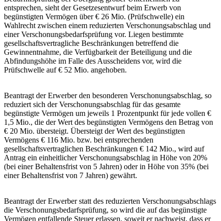
entsprechen, sieht der Gesetzesentwurf beim Erwerb von
begünstigten Vermögen über € 26 Mio. (Prüfschwelle) ein
Wahlrecht zwischen einem reduzierten Verschonungsabschlag und
einer Verschonungsbedarfsprüfung vor. Liegen bestimmte
gesellschaftsvertragliche Beschränkungen betreffend die
Gewinnentnahme, die Verfügbarkeit der Beteiligung und die
Abfindungshöhe im Falle des Ausscheidens vor, wird die
Prüfschwelle auf € 52 Mio. angehoben.
Beantragt der Erwerber den besonderen Verschonungsabschlag, so
reduziert sich der Verschonungsabschlag für das gesamte
begünstigte Vermögen um jeweils 1 Prozentpunkt für jede vollen €
1,5 Mio., die der Wert des begünstigten Vermögens den Betrag von
€ 20 Mio. übersteigt. Übersteigt der Wert des begünstigten
Vermögens € 116 Mio. bzw. bei entsprechenden
gesellschaftsvertraglichen Beschränkungen € 142 Mio., wird auf
Antrag ein einheitlicher Verschonungsabschlag in Höhe von 20%
(bei einer Behaltensfrist von 5 Jahren) oder in Höhe von 35% (bei
einer Behaltensfrist von 7 Jahren) gewährt.
Beantragt der Erwerber statt des reduzierten Verschonungsabschlags
die Verschonungsbedarfsprüfung, so wird die auf das begünstigte
Vermögen entfallende Steuer erlassen, soweit er nachweist, dass er