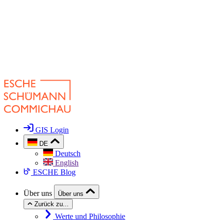
GIS Login
DE
Deutsch
English
ESCHE Blog
Über uns
Über uns
Zurück zu...
Werte und Philosophie