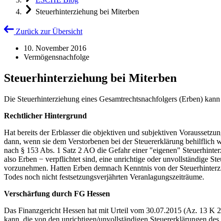
Steuerhinterziehung bei Miterben
Zurück zur Übersicht
10. November 2016
Vermögensnachfolge
Steuerhinterziehung bei Miterben
Die Steuerhinterziehung eines Gesamtrechtsnachfolgers (Erben) kan
Rechtlicher Hintergrund
Hat bereits der Erblasser die objektiven und subjektiven Voraussetzung
dann, wenn sie dem Verstorbenen bei der Steuererklärung behilflich 
nach § 153 Abs. 1 Satz 2 AO die Gefahr einer "eigenen" Steuerhinte
also Erben − verpflichtet sind, eine unrichtige oder unvollständige S
vorzunehmen. Hatten Erben demnach Kenntnis von der Steuerhinterziehu
Todes noch nicht festsetzungsverjährten Veranlagungszeiträume.
Verschärfung durch FG Hessen
Das Finanzgericht Hessen hat mit Urteil vom 30.07.2015 (Az. 13 K 28
kann, die von den unrichtigen/unvollständigen Steuererklärungen des 