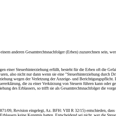
n einem anderen Gesamtrechtsnachfolger (Erben) zuzurechnen sein, wen
en einer Steuerhinterziehung erfüllt, besteht für die Erben oft die Gefa
waren, also nicht nur dann wenn sie eine "Steuerhinterziehung durch D
rziehung wegen der Verletzung der Anzeige- und Berichtigungspflicht
teuererklärung, die zu einer Verkürzung von Steuern führen kann oder ge
ng des Erblassers, so trifft sie als Gesamtrechtsnachfolger die vorge
71/09, Revision eingelegt, Az. BFH: VIII R 32/15) entschieden, dass 
Erblassers keine Kenntnis hatten. Entscheidend sei nicht, wer die Steu