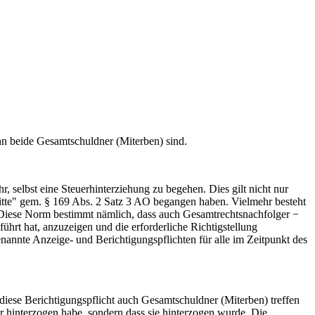
n beide Gesamtschuldner (Miterben) sind.
hr, selbst eine Steuerhinterziehung zu begehen. Dies gilt nicht nur
ritte" gem. § 169 Abs. 2 Satz 3 AO begangen haben. Vielmehr besteht
. Diese Norm bestimmt nämlich, dass auch Gesamtrechtsnachfolger −
führt hat, anzuzeigen und die erforderliche Richtigstellung
nannte Anzeige- und Berichtigungspflichten für alle im Zeitpunkt des
diese Berichtigungspflicht auch Gesamtschuldner (Miterben) treffen
er hinterzogen habe, sondern dass sie hinterzogen wurde. Die