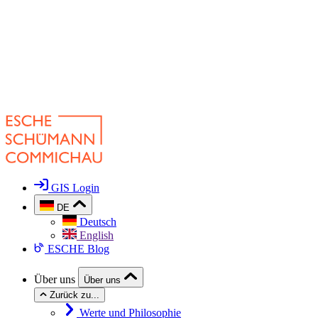
GIS Login
DE
Deutsch
English
ESCHE Blog
Über uns
Über uns
Zurück zu...
Werte und Philosophie