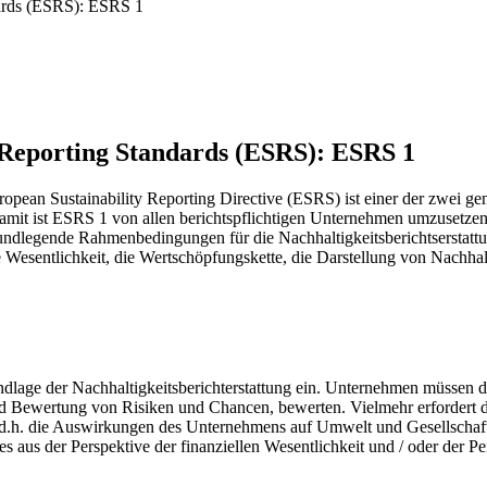
dards (ESRS): ESRS 1
 Reporting Standards (ESRS): ESRS 1
ropean Sustainability Reporting Directive (ESRS) ist einer der zwei 
 Damit ist ESRS 1 von allen berichtspflichtigen Unternehmen umzusetzen
grundlegende Rahmenbedingungen für die Nachhaltigkeitsberichtsersta
e Wesentlichkeit, die Wertschöpfungskette, die Darstellung von Nachh
lage der Nachhaltigkeitsberichterstattung ein. Unternehmen müssen die
und Bewertung von Risiken und Chancen, bewerten. Vielmehr erfordert di
, d.h. die Auswirkungen des Unternehmens auf Umwelt und Gesellschaft 
es aus der Perspektive der finanziellen Wesentlichkeit und / oder der P