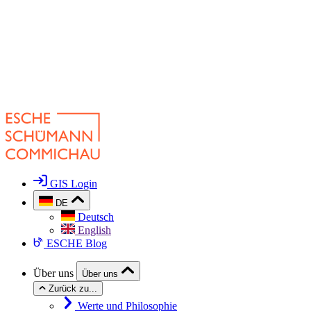
GIS Login
DE
Deutsch
English
ESCHE Blog
Über uns
Über uns
Zurück zu...
Werte und Philosophie