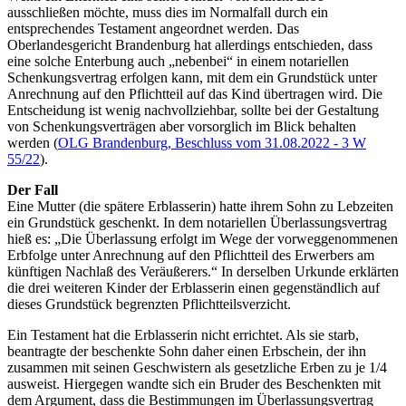
ausschließen möchte, muss dies im Normalfall durch ein
entsprechendes Testament angeordnet werden. Das
Oberlandesgericht Brandenburg hat allerdings entschieden, dass
eine solche Enterbung auch „nebenbei“ in einem notariellen
Schenkungsvertrag erfolgen kann, mit dem ein Grundstück unter
Anrechnung auf den Pflichtteil auf das Kind übertragen wird. Die
Entscheidung ist wenig nachvollziehbar, sollte bei der Gestaltung
von Schenkungsverträgen aber vorsorglich im Blick behalten
werden (
OLG Brandenburg, Beschluss vom 31.08.2022 - 3 W
55/22
).
Der Fall
Eine Mutter (die spätere Erblasserin) hatte ihrem Sohn zu Lebzeiten
ein Grundstück geschenkt. In dem notariellen Überlassungsvertrag
hieß es: „Die Überlassung erfolgt im Wege der vorweggenommenen
Erbfolge unter Anrechnung auf den Pflichtteil des Erwerbers am
künftigen Nachlaß des Veräußerers.“ In derselben Urkunde erklärten
die drei weiteren Kinder der Erblasserin einen gegenständlich auf
dieses Grundstück begrenzten Pflichtteilsverzicht.
Ein Testament hat die Erblasserin nicht errichtet. Als sie starb,
beantragte der beschenkte Sohn daher einen Erbschein, der ihn
zusammen mit seinen Geschwistern als gesetzliche Erben zu je 1/4
ausweist. Hiergegen wandte sich ein Bruder des Beschenkten mit
dem Argument, dass die Bestimmungen im Überlassungsvertrag