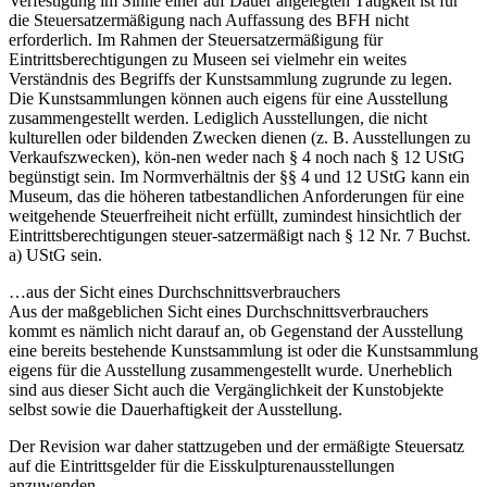
Verfestigung im Sinne einer auf Dauer angelegten Tätigkeit ist für
die Steuersatzermäßigung nach Auffassung des BFH nicht
erforderlich. Im Rahmen der Steuersatzermäßigung für
Eintrittsberechtigungen zu Museen sei vielmehr ein weites
Verständnis des Begriffs der Kunstsammlung zugrunde zu legen.
Die Kunstsammlungen können auch eigens für eine Ausstellung
zusammengestellt werden. Lediglich Ausstellungen, die nicht
kulturellen oder bildenden Zwecken dienen (z. B. Ausstellungen zu
Verkaufszwecken), kön-nen weder nach § 4 noch nach § 12 UStG
begünstigt sein. Im Normverhältnis der §§ 4 und 12 UStG kann ein
Museum, das die höheren tatbestandlichen Anforderungen für eine
weitgehende Steuerfreiheit nicht erfüllt, zumindest hinsichtlich der
Eintrittsberechtigungen steuer-satzermäßigt nach § 12 Nr. 7 Buchst.
a) UStG sein.
…aus der Sicht eines Durchschnittsverbrauchers
Aus der maßgeblichen Sicht eines Durchschnittsverbrauchers
kommt es nämlich nicht darauf an, ob Gegenstand der Ausstellung
eine bereits bestehende Kunstsammlung ist oder die Kunstsammlung
eigens für die Ausstellung zusammengestellt wurde. Unerheblich
sind aus dieser Sicht auch die Vergänglichkeit der Kunstobjekte
selbst sowie die Dauerhaftigkeit der Ausstellung.
Der Revision war daher stattzugeben und der ermäßigte Steuersatz
auf die Eintrittsgelder für die Eisskulpturenausstellungen
anzuwenden.