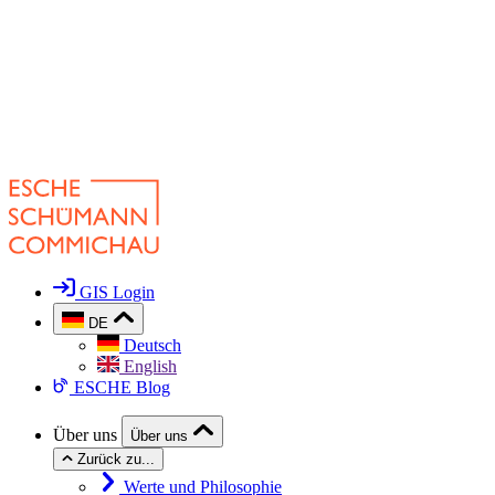
GIS Login
DE
Deutsch
English
ESCHE Blog
Über uns
Über uns
Zurück zu...
Werte und Philosophie