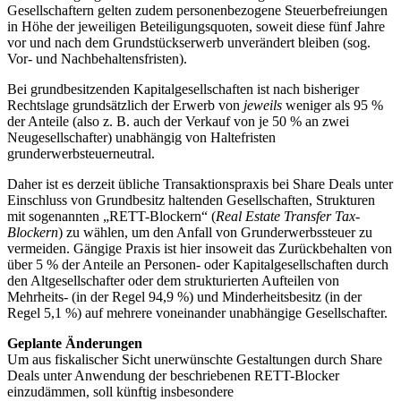
Gesellschaftern gelten zudem personenbezogene Steuerbefreiungen
in Höhe der jeweiligen Beteiligungsquoten, soweit diese fünf Jahre
vor und nach dem Grundstückserwerb unverändert bleiben (sog.
Vor- und Nachbehaltensfristen).
Bei grundbesitzenden Kapitalgesellschaften ist nach bisheriger
Rechtslage grundsätzlich der Erwerb von
jeweils
weniger als 95 %
der Anteile (also z. B. auch der Verkauf von je 50 % an zwei
Neugesellschafter) unabhängig von Haltefristen
grunderwerbsteuerneutral.
Daher ist es derzeit übliche Transaktionspraxis bei Share Deals unter
Einschluss von Grundbesitz haltenden Gesellschaften, Strukturen
mit sogenannten „RETT-Blockern“ (
Real Estate Transfer Tax-
Blockern
) zu wählen, um den Anfall von Grunderwerbssteuer zu
vermeiden. Gängige Praxis ist hier insoweit das Zurückbehalten von
über 5 % der Anteile an Personen- oder Kapitalgesellschaften durch
den Altgesellschafter oder dem strukturierten Aufteilen von
Mehrheits- (in der Regel 94,9 %) und Minderheitsbesitz (in der
Regel 5,1 %) auf mehrere voneinander unabhängige Gesellschafter.
Geplante Änderungen
Um aus fiskalischer Sicht unerwünschte Gestaltungen durch Share
Deals unter Anwendung der beschriebenen RETT-Blocker
einzudämmen, soll künftig insbesondere