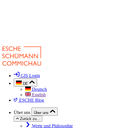
GIS Login
DE
Deutsch
English
ESCHE Blog
Über uns
Über uns
Zurück zu...
Werte und Philosophie