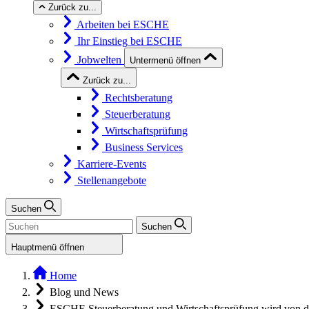
Zurück zu...
Arbeiten bei ESCHE
Ihr Einstieg bei ESCHE
Jobwelten
Untermenü öffnen
Zurück zu...
Rechtsberatung
Steuerberatung
Wirtschaftsprüfung
Business Services
Karriere-Events
Stellenangebote
Suchen
Suchen
Hauptmenü öffnen
Home
Blog und News
ESCHE Steuerberatung und Wirtschaftsprüfung wird von de