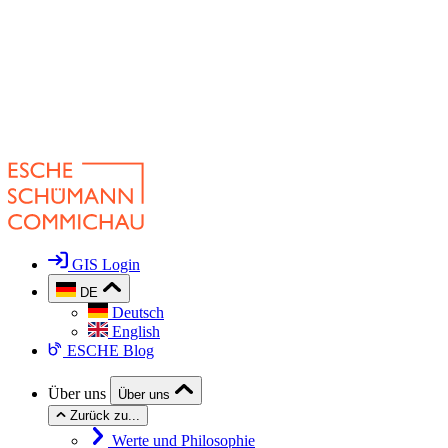
GIS Login
DE
Deutsch
English
ESCHE Blog
Über uns
Über uns
Zurück zu...
Werte und Philosophie