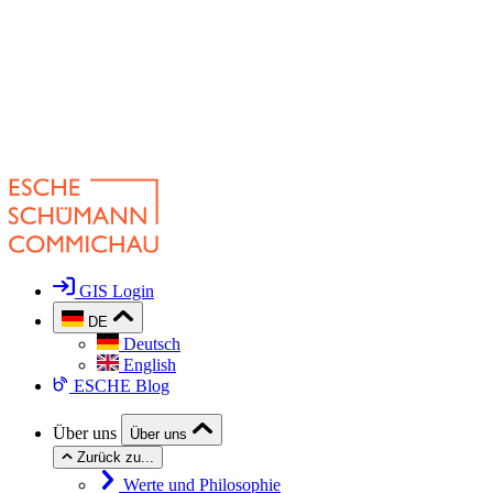
GIS Login
DE
Deutsch
English
ESCHE Blog
Über uns
Über uns
Zurück zu...
Werte und Philosophie