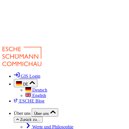
GIS Login
DE
Deutsch
English
ESCHE Blog
Über uns
Über uns
Zurück zu...
Werte und Philosophie