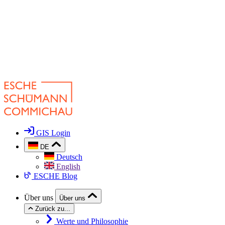
GIS Login
DE
Deutsch
English
ESCHE Blog
Über uns
Über uns
Zurück zu...
Werte und Philosophie