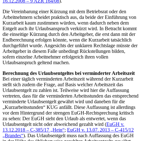
16.12.2008 – 9 AZR 164/08
).
Die Vereinbarung einer Kürzung mit dem Betriebsrat oder den
Arbeitnehmern scheidet praktisch aus, da beide der Einführung von
Kurzarbeit kaum zustimmen würden, wenn dadurch neben dem
Entgelt auch ihr Urlaubsanspruch verkürzt wird. In Betracht kommt
die einseitige Kürzung durch den Arbeitgeber, die erst dann mit der
Endberechnung erfolgen könnte, wenn die Kurzarbeit tatsächlich
durchgeführt wurde. Angesichts der unklaren Rechtslage müsste der
Arbeitgeber in diesem Falle unbedingt Rückstellungen bilden,
sofern einzelne Arbeitnehmer erfolgreich ihren vollen
Urlaubsanspruch geltend machen.
Berechnung des Urlaubsentgeltes bei verminderter Arbeitszeit
Bei einer täglich verminderten Arbeitszeit während der Kurzarbeit
stellt sich zudem die Frage, auf Basis welcher Arbeitszeit das
Urlaubsentgelt zu zahlen ist. Teilweise wird hier die Auffassung
vertreten, dass für die verminderten Arbeitsstunden das entsprechend
verminderte Urlaubsentgelt gewährt wird und daneben für die
„Kurzarbeitsstunden“ KUG anfällt. Diese Auffassung ist allerdings
vor dem Hintergrund der strengen EuGH-Rechtsprechung kritisch
zu sehen: Der EuGH sieht den Urlaub als entwertet, wenn das
Urlaubsentgelt nicht oder abweichend gezahlt wird (
EuGH v.
13.12.2018 – C-385/17 „Hein“
;
EuGH v. 13.07. 2013 – C-415/12
„Brandes“
). Das Urlaubsentgelt muss nach Auffassung des EuGH