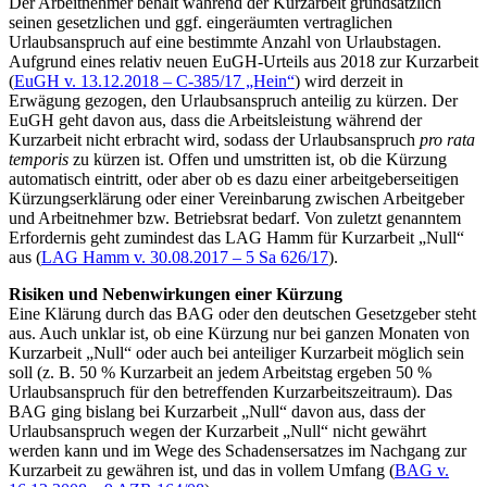
Der Arbeitnehmer behält während der Kurzarbeit grundsätzlich
seinen gesetzlichen und ggf. eingeräumten vertraglichen
Urlaubsanspruch auf eine bestimmte Anzahl von Urlaubstagen.
Aufgrund eines relativ neuen EuGH-Urteils aus 2018 zur Kurzarbeit
(
EuGH v. 13.12.2018 – C-385/17 „Hein“
) wird derzeit in
Erwägung gezogen, den Urlaubsanspruch anteilig zu kürzen. Der
EuGH geht davon aus, dass die Arbeitsleistung während der
Kurzarbeit nicht erbracht wird, sodass der Urlaubsanspruch
pro rata
temporis
zu kürzen ist. Offen und umstritten ist, ob die Kürzung
automatisch eintritt, oder aber ob es dazu einer arbeitgeberseitigen
Kürzungserklärung oder einer Vereinbarung zwischen Arbeitgeber
und Arbeitnehmer bzw. Betriebsrat bedarf. Von zuletzt genanntem
Erfordernis geht zumindest das LAG Hamm für Kurzarbeit „Null“
aus (
LAG Hamm v. 30.08.2017 – 5 Sa 626/17
).
Risiken und Nebenwirkungen einer Kürzung
Eine Klärung durch das BAG oder den deutschen Gesetzgeber steht
aus. Auch unklar ist, ob eine Kürzung nur bei ganzen Monaten von
Kurzarbeit „Null“ oder auch bei anteiliger Kurzarbeit möglich sein
soll (z. B. 50 % Kurzarbeit an jedem Arbeitstag ergeben 50 %
Urlaubsanspruch für den betreffenden Kurzarbeitszeitraum). Das
BAG ging bislang bei Kurzarbeit „Null“ davon aus, dass der
Urlaubsanspruch wegen der Kurzarbeit „Null“ nicht gewährt
werden kann und im Wege des Schadensersatzes im Nachgang zur
Kurzarbeit zu gewähren ist, und das in vollem Umfang (
BAG v.