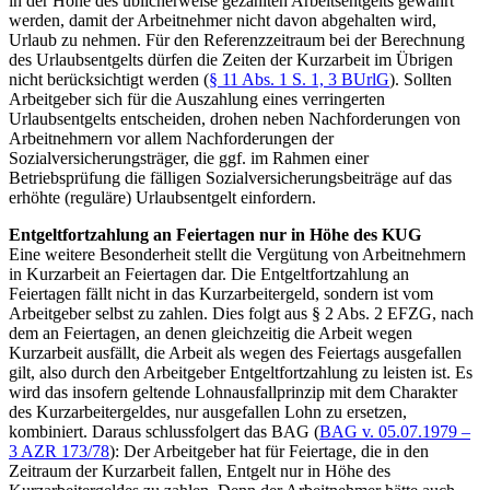
in der Höhe des üblicherweise gezahlten Arbeitsentgelts gewährt
werden, damit der Arbeitnehmer nicht davon abgehalten wird,
Urlaub zu nehmen. Für den Referenzzeitraum bei der Berechnung
des Urlaubsentgelts dürfen die Zeiten der Kurzarbeit im Übrigen
nicht berücksichtigt werden (
§ 11 Abs. 1 S. 1, 3 BUrlG
). Sollten
Arbeitgeber sich für die Auszahlung eines verringerten
Urlaubsentgelts entscheiden, drohen neben Nachforderungen von
Arbeitnehmern vor allem Nachforderungen der
Sozialversicherungsträger, die ggf. im Rahmen einer
Betriebsprüfung die fälligen Sozialversicherungsbeiträge auf das
erhöhte (reguläre) Urlaubsentgelt einfordern.
Entgeltfortzahlung an Feiertagen nur in Höhe des KUG
Eine weitere Besonderheit stellt die Vergütung von Arbeitnehmern
in Kurzarbeit an Feiertagen dar. Die Entgeltfortzahlung an
Feiertagen fällt nicht in das Kurzarbeitergeld, sondern ist vom
Arbeitgeber selbst zu zahlen. Dies folgt aus § 2 Abs. 2 EFZG, nach
dem an Feiertagen, an denen gleichzeitig die Arbeit wegen
Kurzarbeit ausfällt, die Arbeit als wegen des Feiertags ausgefallen
gilt, also durch den Arbeitgeber Entgeltfortzahlung zu leisten ist. Es
wird das insofern geltende Lohnausfallprinzip mit dem Charakter
des Kurzarbeitergeldes, nur ausgefallen Lohn zu ersetzen,
kombiniert. Daraus schlussfolgert das BAG (
BAG v. 05.07.1979 –
3 AZR 173/78
): Der Arbeitgeber hat für Feiertage, die in den
Zeitraum der Kurzarbeit fallen, Entgelt nur in Höhe des