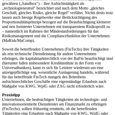
gewähren („Sandbox“) – ihre Aufsichtstätigkeit als
„technologieneutral“ bezeichnet und nach dem Motto „gleiches
Geschäft, gleiches Risiko, gleiche Regel“ verfährt. Nichts desto trotz
lassen auch hiesige Regelwerke eine Berücksichtigung des
Proportionalitätsprinzips bezogen auf die Beaufsichtigung kleinerer
und neu formierter Unternehmen mit transparentem Risikoprofil zu
– namentlich im Rahmen der Mindestanforderungen für das
Risikomanagement und die Compliancefunktion der Unternehmen
(MaRisk/MaComp).
Soweit die betreffenden Unternehmen (FinTechs) ihre Tätigkeiten
als rein technische Dienstleistung für andere Unternehmen
erbringen, die kapitalmarktrechtlich von der BaFin beaufsichtigt sind
(hierunter fallen insbesondere Kreditinstitute in der Form von
Universalbanken), kann es sich für Letztere wiederum um eine
anzeigepflichtige sog. wesentliche Auslagerung handeln, während
für das betreffende FinTech mangels des Betreibens
aufsichtsrechtlicher Geschäfte eine eigenständige Erlaubnis nach
Maßgabe von KWG, WpIG oder ZAG nicht erforderlich wäre.
Praxistipp
Unternehmen, die beabsichtigen Tätigkeiten als technologie- und
innovationsorientierte Dienstleister am Finanzmarkt zu erbringen
(FinTechs), sollten frühzeitig ermitteln, ob die betreffenden
Tätigkeiten eine Erlaubnis nach Maßgabe von KWG, WpIG oder