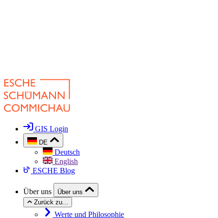
GIS Login
DE
Deutsch
English
ESCHE Blog
Über uns
Über uns
Zurück zu...
Werte und Philosophie