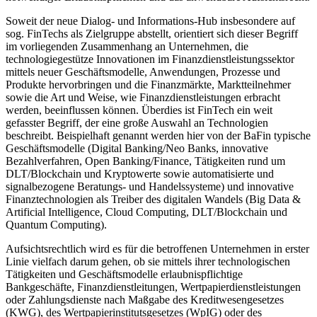
Soweit der neue Dialog- und Informations-Hub insbesondere auf
sog. FinTechs als Zielgruppe abstellt, orientiert sich dieser Begriff
im vorliegenden Zusammenhang an Unternehmen, die
technologiegestütze Innovationen im Finanzdienstleistungssektor
mittels neuer Geschäftsmodelle, Anwendungen, Prozesse und
Produkte hervorbringen und die Finanzmärkte, Marktteilnehmer
sowie die Art und Weise, wie Finanzdienstleistungen erbracht
werden, beeinflussen können. Überdies ist FinTech ein weit
gefasster Begriff, der eine große Auswahl an Technologien
beschreibt. Beispielhaft genannt werden hier von der BaFin typische
Geschäftsmodelle (Digital Banking/Neo Banks, innovative
Bezahlverfahren, Open Banking/Finance, Tätigkeiten rund um
DLT/Blockchain und Kryptowerte sowie automatisierte und
signalbezogene Beratungs- und Handelssysteme) und innovative
Finanztechnologien als Treiber des digitalen Wandels (Big Data &
Artificial Intelligence, Cloud Computing, DLT/Blockchain und
Quantum Computing).
Aufsichtsrechtlich wird es für die betroffenen Unternehmen in erster
Linie vielfach darum gehen, ob sie mittels ihrer technologischen
Tätigkeiten und Geschäftsmodelle erlaubnispflichtige
Bankgeschäfte, Finanzdienstleitungen, Wertpapierdienstleistungen
oder Zahlungsdienste nach Maßgabe des Kreditwesengesetzes
(KWG), des Wertpapierinstitutsgesetzes (WpIG) oder des