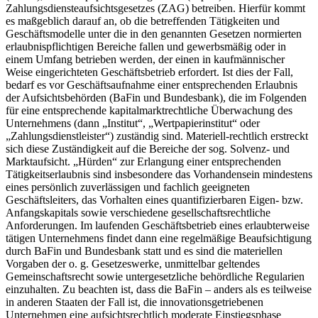
Zahlungsdiensteaufsichtsgesetzes (ZAG) betreiben. Hierfür kommt
es maßgeblich darauf an, ob die betreffenden Tätigkeiten und
Geschäftsmodelle unter die in den genannten Gesetzen normierten
erlaubnispflichtigen Bereiche fallen und gewerbsmäßig oder in
einem Umfang betrieben werden, der einen in kaufmännischer
Weise eingerichteten Geschäftsbetrieb erfordert. Ist dies der Fall,
bedarf es vor Geschäftsaufnahme einer entsprechenden Erlaubnis
der Aufsichtsbehörden (BaFin und Bundesbank), die im Folgenden
für eine entsprechende kapitalmarktrechtliche Überwachung des
Unternehmens (dann „Institut“, „Wertpapierinstitut“ oder
„Zahlungsdienstleister“) zuständig sind. Materiell-rechtlich erstreckt
sich diese Zuständigkeit auf die Bereiche der sog. Solvenz- und
Marktaufsicht. „Hürden“ zur Erlangung einer entsprechenden
Tätigkeitserlaubnis sind insbesondere das Vorhandensein mindestens
eines persönlich zuverlässigen und fachlich geeigneten
Geschäftsleiters, das Vorhalten eines quantifizierbaren Eigen- bzw.
Anfangskapitals sowie verschiedene gesellschaftsrechtliche
Anforderungen. Im laufenden Geschäftsbetrieb eines erlaubterweise
tätigen Unternehmens findet dann eine regelmäßige Beaufsichtigung
durch BaFin und Bundesbank statt und es sind die materiellen
Vorgaben der o. g. Gesetzeswerke, unmittelbar geltendes
Gemeinschaftsrecht sowie untergesetzliche behördliche Regularien
einzuhalten. Zu beachten ist, dass die BaFin – anders als es teilweise
in anderen Staaten der Fall ist, die innovationsgetriebenen
Unternehmen eine aufsichtsrechtlich moderate Einstiegsphase