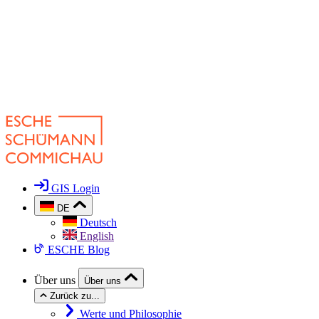
GIS Login
DE
Deutsch
English
ESCHE Blog
Über uns
Über uns
Zurück zu...
Werte und Philosophie