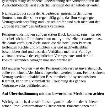
gesetzlich festgeschriebene Überwachung der Anbieter durch die
Aufsichtsbehörde lässt auch die Seriosität der Angebote erwarten.
Nichtsdestotrotz sollte der Arbeitgeber angesichts der hohen
Summen, um die es hier regelmäßig geht, das ihm vorgelegte
Vertragswerk sorgfältig und kritisch prüfen und sich nicht auf den
„großen Namen“ des Anbieters verlassen.
Pensionsfonds mögen auf den ersten Blick komplex sein – gerade
aber bei solchen Produkten kann man grundsätzlich erwarten, dass
die damit verfolgten Ziele sowie die die beteiligten Parteien
treffenden Rechte und Pflichten klar und nachvollziehbar
beschrieben sind und dass das Verhältnis mehrerer Verträge
zueinander sowie des eigentlichen Vertragstextes und der ihn
konkretisierenden Anlagen klar und präzise ist.
Mit anderen Worten – ist der Pensionsfondsvertrag unverständlich,
sollte von einem Abschluss abgesehen werden, denn: Fehlt es einem
Vertragswerk an inhaltlichen Bestimmtheit und systematischen
Klarheit, kann im Extremfall die Erreichung des ganzen
Vertragszwecks gefährdet sein.
Auf Übereinstimmung mit den beworbenen Merkmalen achten
Wichtig ist auch, dass sich Leistungsmerkmale, die der Anbieter in
seinen Produktinformationen (Broschüren, Präsentationen etc.)