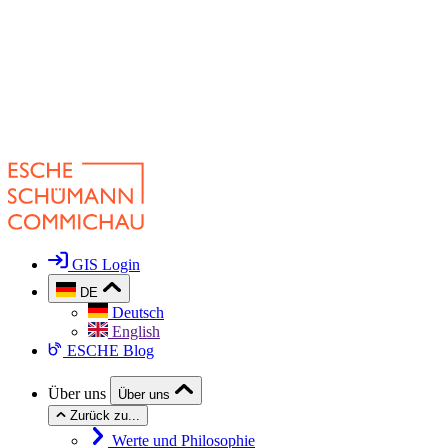
GIS Login
DE
Deutsch
English
ESCHE Blog
Über uns
Über uns
Zurück zu...
Werte und Philosophie