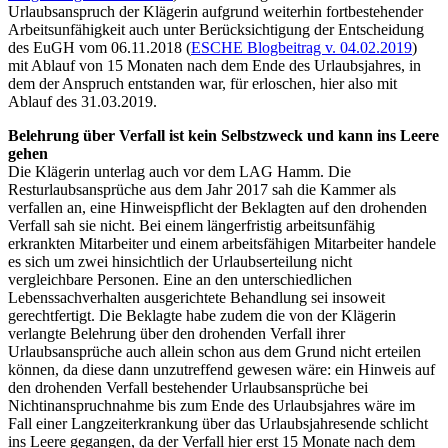
Urlaubsanspruch der Klägerin aufgrund weiterhin fortbestehender
Arbeitsunfähigkeit auch unter Berücksichtigung der Entscheidung
des EuGH vom 06.11.2018 (
ESCHE Blogbeitrag v. 04.02.2019
)
mit Ablauf von 15 Monaten nach dem Ende des Urlaubsjahres, in
dem der Anspruch entstanden war, für erloschen, hier also mit
Ablauf des 31.03.2019.
Belehrung über Verfall ist kein Selbstzweck und kann ins Leere
gehen
Die Klägerin unterlag auch vor dem LAG Hamm. Die
Resturlaubsansprüche aus dem Jahr 2017 sah die Kammer als
verfallen an, eine Hinweispflicht der Beklagten auf den drohenden
Verfall sah sie nicht. Bei einem längerfristig arbeitsunfähig
erkrankten Mitarbeiter und einem arbeitsfähigen Mitarbeiter handele
es sich um zwei hinsichtlich der Urlaubserteilung nicht
vergleichbare Personen. Eine an den unterschiedlichen
Lebenssachverhalten ausgerichtete Behandlung sei insoweit
gerechtfertigt. Die Beklagte habe zudem die von der Klägerin
verlangte Belehrung über den drohenden Verfall ihrer
Urlaubsansprüche auch allein schon aus dem Grund nicht erteilen
können, da diese dann unzutreffend gewesen wäre: ein Hinweis auf
den drohenden Verfall bestehender Urlaubsansprüche bei
Nichtinanspruchnahme bis zum Ende des Urlaubsjahres wäre im
Fall einer Langzeiterkrankung über das Urlaubsjahresende schlicht
ins Leere gegangen, da der Verfall hier erst 15 Monate nach dem