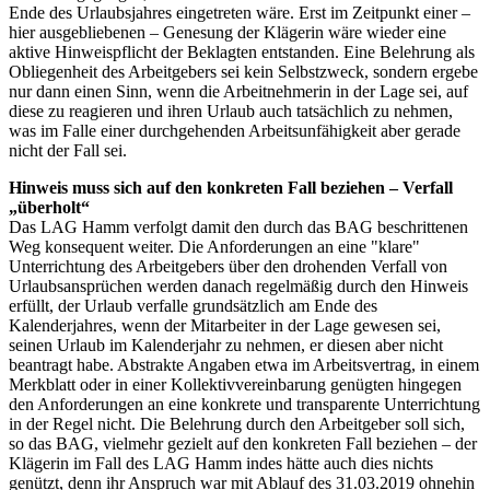
Ende des Urlaubsjahres eingetreten wäre. Erst im Zeitpunkt einer –
hier ausgebliebenen – Genesung der Klägerin wäre wieder eine
aktive Hinweispflicht der Beklagten entstanden. Eine Belehrung als
Obliegenheit des Arbeitgebers sei kein Selbstzweck, sondern ergebe
nur dann einen Sinn, wenn die Arbeitnehmerin in der Lage sei, auf
diese zu reagieren und ihren Urlaub auch tatsächlich zu nehmen,
was im Falle einer durchgehenden Arbeitsunfähigkeit aber gerade
nicht der Fall sei.
Hinweis muss sich auf den konkreten Fall beziehen – Verfall
„überholt“
Das LAG Hamm verfolgt damit den durch das BAG beschrittenen
Weg konsequent weiter. Die Anforderungen an eine "klare"
Unterrichtung des Arbeitgebers über den drohenden Verfall von
Urlaubsansprüchen werden danach regelmäßig durch den Hinweis
erfüllt, der Urlaub verfalle grundsätzlich am Ende des
Kalenderjahres, wenn der Mitarbeiter in der Lage gewesen sei,
seinen Urlaub im Kalenderjahr zu nehmen, er diesen aber nicht
beantragt habe. Abstrakte Angaben etwa im Arbeitsvertrag, in einem
Merkblatt oder in einer Kollektivvereinbarung genügten hingegen
den Anforderungen an eine konkrete und transparente Unterrichtung
in der Regel nicht. Die Belehrung durch den Arbeitgeber soll sich,
so das BAG, vielmehr gezielt auf den konkreten Fall beziehen – der
Klägerin im Fall des LAG Hamm indes hätte auch dies nichts
genützt, denn ihr Anspruch war mit Ablauf des 31.03.2019 ohnehin