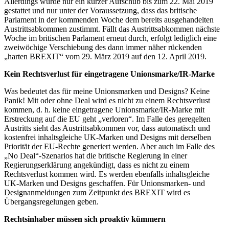
Allerdings wurde nur ein kurzer Aufschub bis zum 22. Mai 2019
gestattet und nur unter der Voraussetzung, dass das britische
Parlament in der kommenden Woche dem bereits ausgehandelten
Austrittsabkommen zustimmt. Fällt das Austrittsabkommen nächste
Woche im britischen Parlament erneut durch, erfolgt lediglich eine
zweiwöchige Verschiebung des dann immer näher rückenden
„harten BREXIT“ vom 29. März 2019 auf den 12. April 2019.
Kein Rechtsverlust für eingetragene Unionsmarke/IR-Marke
Was bedeutet das für meine Unionsmarken und Designs? Keine
Panik! Mit oder ohne Deal wird es nicht zu einem Rechtsverlust
kommen, d. h. keine eingetragene Unionsmarke/IR-Marke mit
Erstreckung auf die EU geht „verloren“. Im Falle des geregelten
Austritts sieht das Austrittsabkommen vor, dass automatisch und
kostenfrei inhaltsgleiche UK-Marken und Designs mit derselben
Priorität der EU-Rechte generiert werden. Aber auch im Falle des
„No Deal“-Szenarios hat die britische Regierung in einer
Regierungserklärung angekündigt, dass es nicht zu einem
Rechtsverlust kommen wird. Es werden ebenfalls inhaltsgleiche
UK-Marken und Designs geschaffen. Für Unionsmarken- und
Designanmeldungen zum Zeitpunkt des BREXIT wird es
Übergangsregelungen geben.
Rechtsinhaber müssen sich proaktiv kümmern