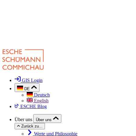
GIS Login
DE
Deutsch
English
ESCHE Blog
Über uns
Über uns
Zurück zu...
Werte und Philosophie