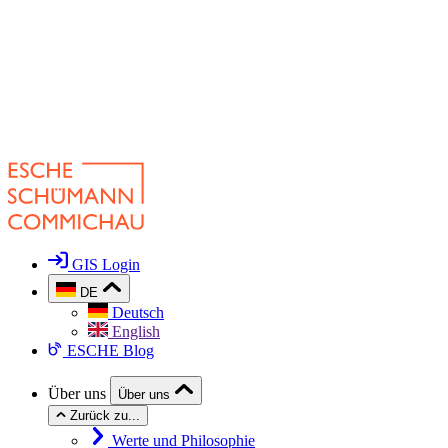
GIS Login
DE
Deutsch
English
ESCHE Blog
Über uns
Über uns
Zurück zu...
Werte und Philosophie