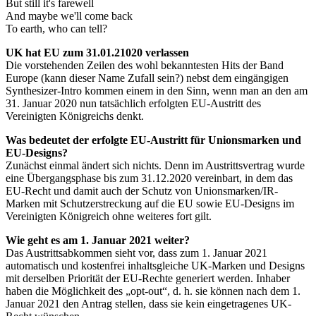
But still it's farewell
And maybe we'll come back
To earth, who can tell?
UK hat EU zum 31.01.21020 verlassen
Die vorstehenden Zeilen des wohl bekanntesten Hits der Band
Europe (kann dieser Name Zufall sein?) nebst dem eingängigen
Synthesizer-Intro kommen einem in den Sinn, wenn man an den am
31. Januar 2020 nun tatsächlich erfolgten EU-Austritt des
Vereinigten Königreichs denkt.
Was bedeutet der erfolgte EU-Austritt für Unionsmarken und
EU-Designs?
Zunächst einmal ändert sich nichts. Denn im Austrittsvertrag wurde
eine Übergangsphase bis zum 31.12.2020 vereinbart, in dem das
EU-Recht und damit auch der Schutz von Unionsmarken/IR-
Marken mit Schutzerstreckung auf die EU sowie EU-Designs im
Vereinigten Königreich ohne weiteres fort gilt.
Wie geht es am 1. Januar 2021 weiter?
Das Austrittsabkommen sieht vor, dass zum 1. Januar 2021
automatisch und kostenfrei inhaltsgleiche UK-Marken und Designs
mit derselben Priorität der EU-Rechte generiert werden. Inhaber
haben die Möglichkeit des „opt-out“, d. h. sie können nach dem 1.
Januar 2021 den Antrag stellen, dass sie kein eingetragenes UK-