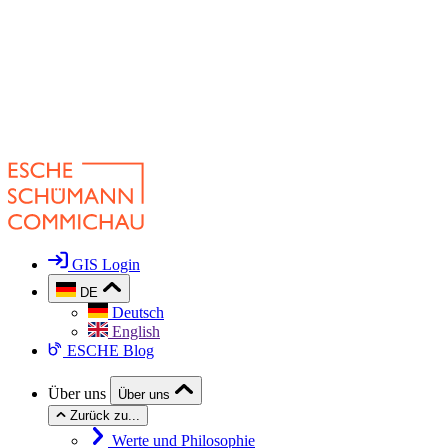
GIS Login
DE
Deutsch
English
ESCHE Blog
Über uns
Über uns
Zurück zu...
Werte und Philosophie