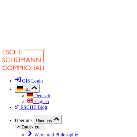
GIS Login
DE
Deutsch
English
ESCHE Blog
Über uns
Über uns
Zurück zu...
Werte und Philosophie