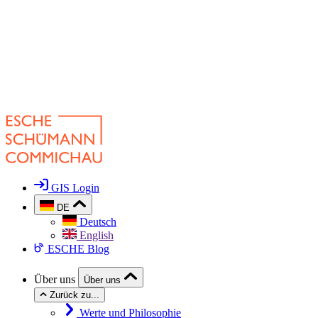
GIS Login
DE
Deutsch
English
ESCHE Blog
Über uns
Über uns
Zurück zu...
Werte und Philosophie