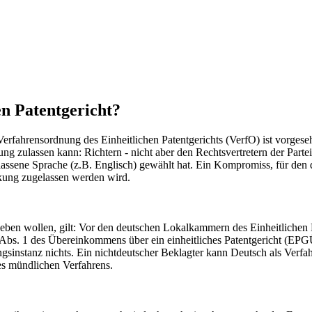
en Patentgericht?
fahrensordnung des Einheitlichen Patentgerichts (VerfO) ist vorgeseh
g zulassen kann: Richtern - nicht aber den Rechtsvertretern der Parte
ssene Sprache (z.B. Englisch) gewählt hat. Ein Kompromiss, für den d
nkung zugelassen werden wird.
erheben wollen, gilt: Vor den deutschen Lokalkammern des Einheitlich
 Abs. 1 des Übereinkommens über ein einheitliches Patentgericht (EPG
gsinstanz nichts. Ein nichtdeutscher Beklagter kann Deutsch als Verfah
es mündlichen Verfahrens.