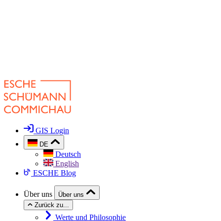
GIS Login
DE
Deutsch
English
ESCHE Blog
Über uns
Über uns
Zurück zu...
Werte und Philosophie