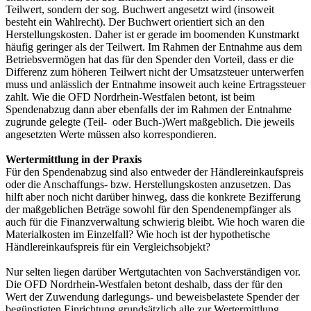
Teilwert, sondern der sog. Buchwert angesetzt wird (insoweit
besteht ein Wahlrecht). Der Buchwert orientiert sich an den
Herstellungskosten. Daher ist er gerade im boomenden Kunstmarkt
häufig geringer als der Teilwert. Im Rahmen der Entnahme aus dem
Betriebsvermögen hat das für den Spender den Vorteil, dass er die
Differenz zum höheren Teilwert nicht der Umsatzsteuer unterwerfen
muss und anlässlich der Entnahme insoweit auch keine Ertragssteuer
zahlt. Wie die OFD Nordrhein-Westfalen betont, ist beim
Spendenabzug dann aber ebenfalls der im Rahmen der Entnahme
zugrunde gelegte (Teil- oder Buch-)Wert maßgeblich. Die jeweils
angesetzten Werte müssen also korrespondieren.
Wertermittlung in der Praxis
Für den Spendenabzug sind also entweder der Händlereinkaufspreis
oder die Anschaffungs- bzw. Herstellungskosten anzusetzen. Das
hilft aber noch nicht darüber hinweg, dass die konkrete Bezifferung
der maßgeblichen Beträge sowohl für den Spendenempfänger als
auch für die Finanzverwaltung schwierig bleibt. Wie hoch waren die
Materialkosten im Einzelfall? Wie hoch ist der hypothetische
Händlereinkaufspreis für ein Vergleichsobjekt?
Nur selten liegen darüber Wertgutachten von Sachverständigen vor.
Die OFD Nordrhein-Westfalen betont deshalb, dass der für den
Wert der Zuwendung darlegungs- und beweisbelastete Spender der
begünstigten Einrichtung grundsätzlich alle zur Wertermittlung