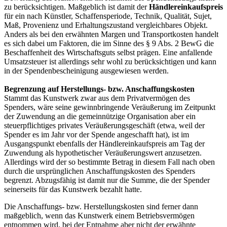
zu berücksichtigen. Maßgeblich ist damit der
Händlereinkaufspreis
für ein nach Künstler, Schaffensperiode, Technik, Qualität, Sujet,
Maß, Provenienz und Erhaltungszustand vergleichbares Objekt.
Anders als bei den erwähnten Margen und Transportkosten handelt
es sich dabei um Faktoren, die im Sinne des § 9 Abs. 2 BewG die
Beschaffenheit des Wirtschaftsguts selbst prägen. Eine anfallende
Umsatzsteuer ist allerdings sehr wohl zu berücksichtigen und kann
in der Spendenbescheinigung ausgewiesen werden.
Begrenzung auf Herstellungs- bzw. Anschaffungskosten
Stammt das Kunstwerk zwar aus dem Privatvermögen des
Spenders, wäre seine gewinnbringende Veräußerung im Zeitpunkt
der Zuwendung an die gemeinnützige Organisation aber ein
steuerpflichtiges privates Veräußerungsgeschäft (etwa, weil der
Spender es im Jahr vor der Spende angeschafft hat), ist im
Ausgangspunkt ebenfalls der Händlereinkaufspreis am Tag der
Zuwendung als hypothetischer Veräußerungswert anzusetzen.
Allerdings wird der so bestimmte Betrag in diesem Fall nach oben
durch die ursprünglichen Anschaffungskosten des Spenders
begrenzt. Abzugsfähig ist damit nur die Summe, die der Spender
seinerseits für das Kunstwerk bezahlt hatte.
Die Anschaffungs- bzw. Herstellungskosten sind ferner dann
maßgeblich, wenn das Kunstwerk einem Betriebsvermögen
entnommen wird, bei der Entnahme aber nicht der erwähnte