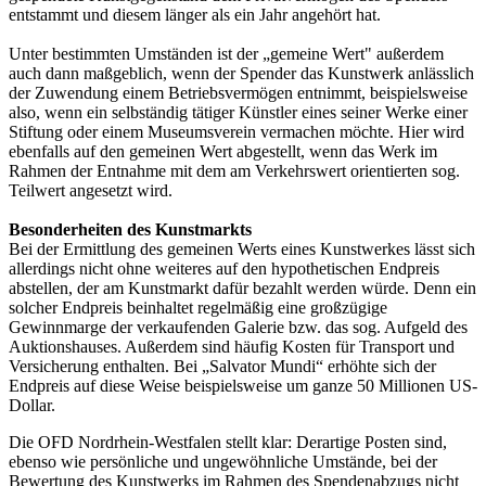
entstammt und diesem länger als ein Jahr angehört hat.
Unter bestimmten Umständen ist der „gemeine Wert" außerdem
auch dann maßgeblich, wenn der Spender das Kunstwerk anlässlich
der Zuwendung einem Betriebsvermögen entnimmt, beispielsweise
also, wenn ein selbständig tätiger Künstler eines seiner Werke einer
Stiftung oder einem Museumsverein vermachen möchte. Hier wird
ebenfalls auf den gemeinen Wert abgestellt, wenn das Werk im
Rahmen der Entnahme mit dem am Verkehrswert orientierten sog.
Teilwert angesetzt wird.
Besonderheiten des Kunstmarkts
Bei der Ermittlung des gemeinen Werts eines Kunstwerkes lässt sich
allerdings nicht ohne weiteres auf den hypothetischen Endpreis
abstellen, der am Kunstmarkt dafür bezahlt werden würde. Denn ein
solcher Endpreis beinhaltet regelmäßig eine großzügige
Gewinnmarge der verkaufenden Galerie bzw. das sog. Aufgeld des
Auktionshauses. Außerdem sind häufig Kosten für Transport und
Versicherung enthalten. Bei „Salvator Mundi“ erhöhte sich der
Endpreis auf diese Weise beispielsweise um ganze 50 Millionen US-
Dollar.
Die OFD Nordrhein-Westfalen stellt klar: Derartige Posten sind,
ebenso wie persönliche und ungewöhnliche Umstände, bei der
Bewertung des Kunstwerks im Rahmen des Spendenabzugs nicht