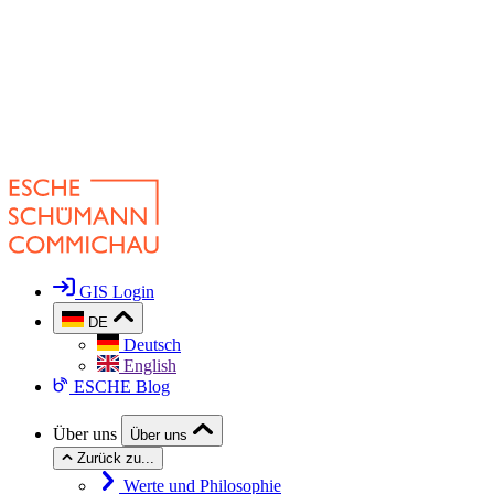
GIS Login
DE
Deutsch
English
ESCHE Blog
Über uns
Über uns
Zurück zu...
Werte und Philosophie