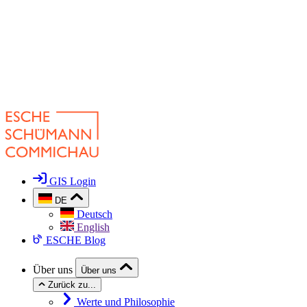
GIS Login
DE
Deutsch
English
ESCHE Blog
Über uns
Über uns
Zurück zu...
Werte und Philosophie