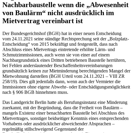
Nachbarbaustelle wenn die „Abwesenheit
von Baulärm“ nicht ausdrücklich im
Mietvertrag vereinbart ist
Der Bundesgerichtshof (BGH) hat in einer neuen Entscheidung
vom 24.11.2021 seine ständige Rechtsprechung seit der „Bolzplatz-
Entscheidung“ von 2015 bekräftigt und festgestellt, dass nach
Abschluss eines Mietvertrags eintretende erhöhte Lärm- und
Schmutzimmissionen, auch wenn sie von einer auf einem
Nachbargrundstück eines Dritten betriebenen Baustelle herrühren,
bei Fehlen anderslautender Beschaffenheitsvereinbarungen
grundsätzlich keinen zur Mietminderung berechtigenden Mangel der
Mietwohnung darstellen (BGH Urteil vom 24.11.2021 – VIII ZR
258/19). Dies gilt jedenfalls dann, wenn auch der Vermieter die
Immissionen ohne eigene Abwehr- oder Entschädigungsmöglichkeit
nach § 906 BGB hinnehmen muss.
Das Landgericht Berlin hatte als Berufungsinstanz eine Minderung
zuerkannt, mit der Begründung, dass die Freiheit von Baulärm –
mangels Existenz einer benachbarten Baustelle bei Abschluss des
Mietvertrages, sonstiger beidseitiger Kenntnis eines entsprechenden
Vorhabens oder ausdrücklicher abweichender Absprachen –
regelmäßig stillschweigend Gegenstand der