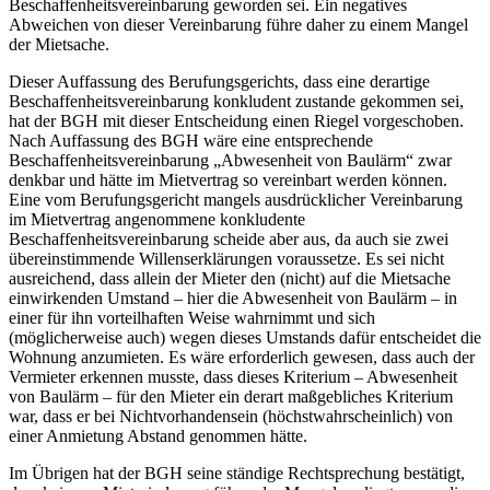
Beschaffenheitsvereinbarung geworden sei. Ein negatives
Abweichen von dieser Vereinbarung führe daher zu einem Mangel
der Mietsache.
Dieser Auffassung des Berufungsgerichts, dass eine derartige
Beschaffenheitsvereinbarung konkludent zustande gekommen sei,
hat der BGH mit dieser Entscheidung einen Riegel vorgeschoben.
Nach Auffassung des BGH wäre eine entsprechende
Beschaffenheitsvereinbarung „Abwesenheit von Baulärm“ zwar
denkbar und hätte im Mietvertrag so vereinbart werden können.
Eine vom Berufungsgericht mangels ausdrücklicher Vereinbarung
im Mietvertrag angenommene konkludente
Beschaffenheitsvereinbarung scheide aber aus, da auch sie zwei
übereinstimmende Willenserklärungen voraussetze. Es sei nicht
ausreichend, dass allein der Mieter den (nicht) auf die Mietsache
einwirkenden Umstand – hier die Abwesenheit von Baulärm – in
einer für ihn vorteilhaften Weise wahrnimmt und sich
(möglicherweise auch) wegen dieses Umstands dafür entscheidet die
Wohnung anzumieten. Es wäre erforderlich gewesen, dass auch der
Vermieter erkennen musste, dass dieses Kriterium – Abwesenheit
von Baulärm – für den Mieter ein derart maßgebliches Kriterium
war, dass er bei Nichtvorhandensein (höchstwahrscheinlich) von
einer Anmietung Abstand genommen hätte.
Im Übrigen hat der BGH seine ständige Rechtsprechung bestätigt,