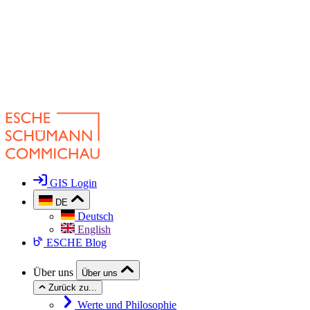
GIS Login
DE
Deutsch
English
ESCHE Blog
Über uns
Über uns
Zurück zu...
Werte und Philosophie