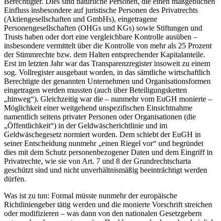
Berechtigter. Dies sind natürliche Personen, die einen maßgeblichen
Einfluss insbesondere auf juristische Personen des Privatrechts
(Aktiengesellschaften und GmbHs), eingetragene
Personengesellschaften (OHGs und KGs) sowie Stiftungen und
Trusts haben oder dort eine vergleichbare Kontrolle ausüben –
insbesondere vermittelt über die Kontrolle von mehr als 25 Prozent
der Stimmrechte bzw. dem Halten entsprechender Kapitalanteile.
Erst im letzten Jahr war das Transparenzregister insoweit zu einem
sog. Vollregister ausgebaut worden, in das sämtliche wirtschaftlich
Berechtigte der genannten Unternehmen und Organisationsformen
eingetragen werden mussten (auch über Beteiligungsketten
„hinweg“). Gleichzeitig war die – nunmehr vom EuGH monierte –
Möglichkeit einer weitgehend unspezifischen Einsichtnahme
namentlich seitens privater Personen oder Organisationen (die
„Öffentlichkeit“) in der Geldwäscherichtlinie und im
Geldwäschegesetz normiert worden. Dem schiebt der EuGH in
seiner Entscheidung nunmehr „einen Riegel vor“ und begründet
dies mit dem Schutz personenbezogener Daten und dem Eingriff in
Privatrechte, wie sie von Art. 7 und 8 der Grundrechtscharta
geschützt sind und nicht unverhältnismäßig beeinträchtigt werden
dürfen.
Was ist zu tun: Formal müsste nunmehr der europäische
Richtliniengeber tätig werden und die monierte Vorschrift streichen
oder modifizieren – was dann von den nationalen Gesetzgebern