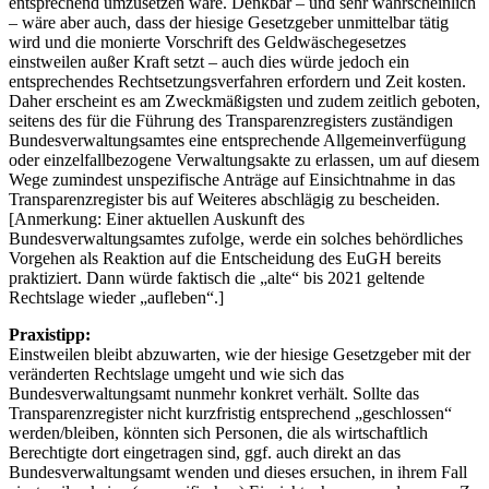
entsprechend umzusetzen wäre. Denkbar – und sehr wahrscheinlich
– wäre aber auch, dass der hiesige Gesetzgeber unmittelbar tätig
wird und die monierte Vorschrift des Geldwäschegesetzes
einstweilen außer Kraft setzt – auch dies würde jedoch ein
entsprechendes Rechtsetzungsverfahren erfordern und Zeit kosten.
Daher erscheint es am Zweckmäßigsten und zudem zeitlich geboten,
seitens des für die Führung des Transparenzregisters zuständigen
Bundesverwaltungsamtes eine entsprechende Allgemeinverfügung
oder einzelfallbezogene Verwaltungsakte zu erlassen, um auf diesem
Wege zumindest unspezifische Anträge auf Einsichtnahme in das
Transparenzregister bis auf Weiteres abschlägig zu bescheiden.
[Anmerkung: Einer aktuellen Auskunft des
Bundesverwaltungsamtes zufolge, werde ein solches behördliches
Vorgehen als Reaktion auf die Entscheidung des EuGH bereits
praktiziert. Dann würde faktisch die „alte“ bis 2021 geltende
Rechtslage wieder „aufleben“.]
Praxistipp:
Einstweilen bleibt abzuwarten, wie der hiesige Gesetzgeber mit der
veränderten Rechtslage umgeht und wie sich das
Bundesverwaltungsamt nunmehr konkret verhält. Sollte das
Transparenzregister nicht kurzfristig entsprechend „geschlossen“
werden/bleiben, könnten sich Personen, die als wirtschaftlich
Berechtigte dort eingetragen sind, ggf. auch direkt an das
Bundesverwaltungsamt wenden und dieses ersuchen, in ihrem Fall