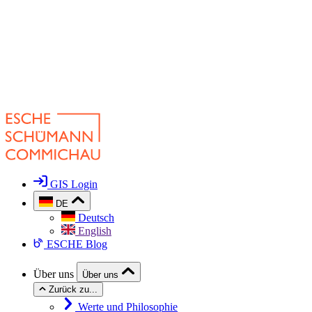
GIS Login
DE
Deutsch
English
ESCHE Blog
Über uns
Über uns
Zurück zu...
Werte und Philosophie