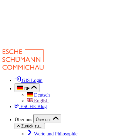
GIS Login
DE
Deutsch
English
ESCHE Blog
Über uns
Über uns
Zurück zu...
Werte und Philosophie