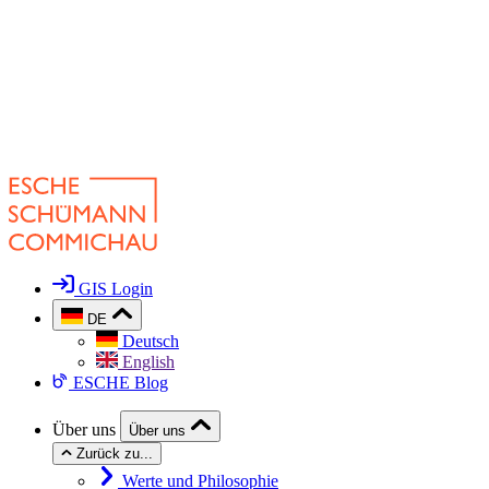
GIS Login
DE
Deutsch
English
ESCHE Blog
Über uns
Über uns
Zurück zu...
Werte und Philosophie