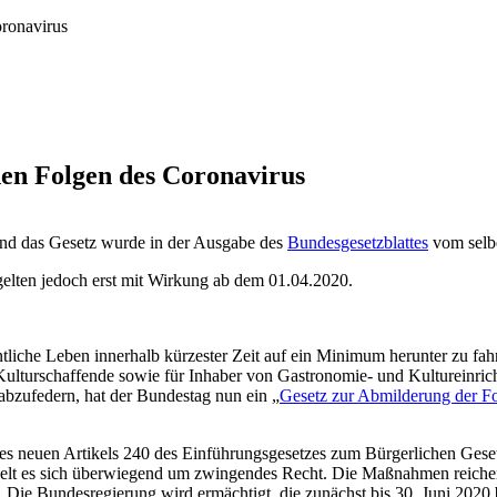
oronavirus
hen Folgen des Coronavirus
und das Gesetz wurde in der Ausgabe des
Bundesgesetzblattes
vom selbe
gelten jedoch erst mit Wirkung ab dem 01.04.2020.
iche Leben innerhalb kürzester Zeit auf ein Minimum herunter zu fahr
nd Kulturschaffende sowie für Inhaber von Gastronomie- und Kulturei
bzufedern, hat der Bundestag nun ein „
Gesetz zur Abmilderung der Fo
eines neuen Artikels 240 des Einführungsgesetzes zum Bürgerlichen Ge
delt es sich überwiegend um zwingendes Recht. Die Maßnahmen reichen
e. Die Bundesregierung wird ermächtigt, die zunächst bis 30. Juni 2020