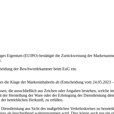
iges Eigentum (EUIPO) bestätigte die Zurückweisung der Markenanme
i.
scheidung der Beschwerdekammer beim EuG ein.
s die Klage der Markeninhaberin ab (Entscheidung vom 24.05.2023 –
ssen, die ausschließlich aus Zeichen oder Angaben bestehen, welche im
it der Herstellung der Ware oder der Erbringung der Dienstleistung d
der betrieblichen Herkunft, zu erfüllen.
 Dienstleistung aus Sicht des maßgeblichen Verkehrskreises zu beurteil
ises als beschreibend wahrgenommen wird. Dies könne auch nur ein ein