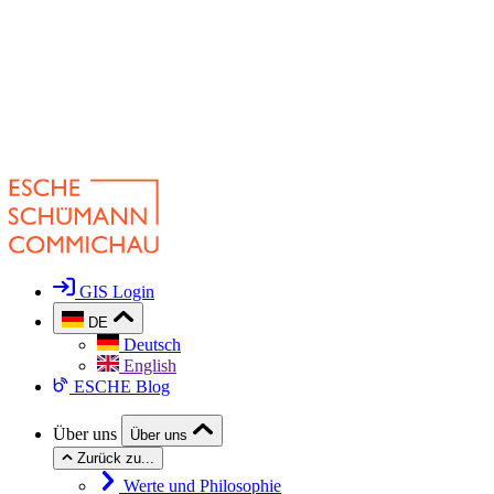
GIS Login
DE
Deutsch
English
ESCHE Blog
Über uns
Über uns
Zurück zu...
Werte und Philosophie