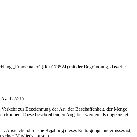
ldung „Emmentaler“ (IR 0178524) mit der Begründung, dass die
 Az. T-2/21).
 Verkehr zur Bezeichnung der Art, der Beschaffenheit, der Menge,
ienen können. Diese beschreibenden Angaben werden als ungeeignet
en. Ausreichend für die Bejahung dieses Eintragungshindernisses ist,
zelner Mitgliedstaat sein.