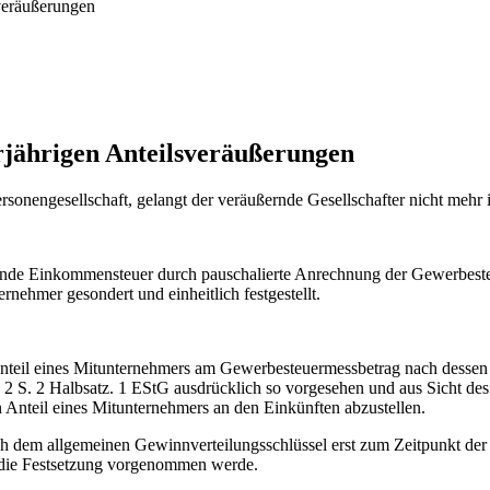
veräußerungen
jährigen Anteilsveräußerungen
ersonengesellschaft, gelangt der veräußernde Gesellschafter nicht m
lende Einkommensteuer durch pauschalierte Anrechnung der Gewerbeste
nehmer gesondert und einheitlich festgestellt.
er Anteil eines Mitunternehmers am Gewerbesteuermessbetrag nach des
. 2 S. 2 Halbsatz. 1 EStG ausdrücklich so vorgesehen und aus Sicht de
 Anteil eines Mitunternehmers an den Einkünften abzustellen.
 dem allgemeinen Gewinnverteilungsschlüssel erst zum Zeitpunkt der
n die Festsetzung vorgenommen werde.