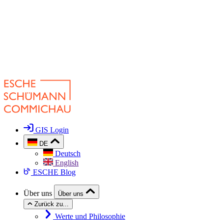
GIS Login
DE
Deutsch
English
ESCHE Blog
Über uns
Über uns
Zurück zu...
Werte und Philosophie